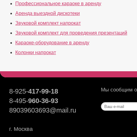
Профессиональное караоке в аренду
Аренда выездной дискотеки
Звуковой комплект напрокат
Звуковой комплект для проведения презентаций
Караоке-оборудование в аренду
Колонки напрокат
Мы сообщим о 
8-925-
417-99-18
8-495-
960-36-93
89039603693@mail.ru
г. Москва