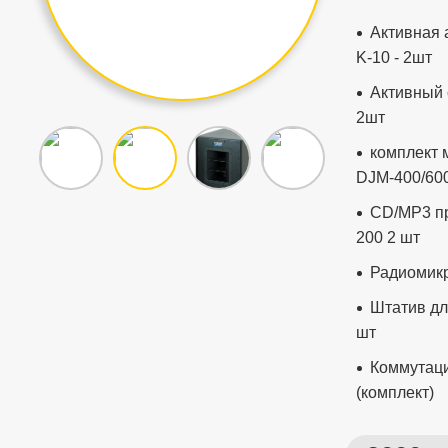
Активная 
K-10 - 2шт
Активный 
2шт
комплект
DJM-400/600
CD/MP3 пр
200 2 шт
Радиомикр
Штатив дл
шт
Коммутаци
(комплект)