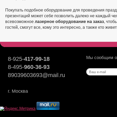
Покупать подобное оборудование для проведения празд
презентаций может себе позволить далеко не каждый чел
всевозможное
лазерное оборудование на заказ
, чтоб
гостей, смогут все, кому это интересно, а также кто живе
Мы сообщим о 
8-925-
417-99-18
8-495-
960-36-93
89039603693@mail.ru
г. Москва