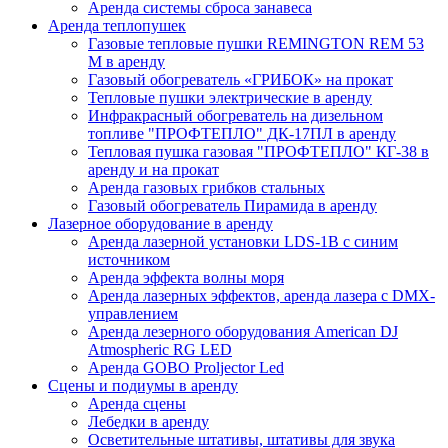
Аренда cистемы сброса занавеса
Аренда теплопушек
Газовые тепловые пушки REMINGTON REM 53
M в аренду
Газовый обогреватель «ГРИБОК» на прокат
Тепловые пушки электрические в аренду
Инфракрасный обогреватель на дизельном
топливе "ПРОФТЕПЛО" ДК-17ПЛ в аренду
Тепловая пушка газовая "ПРОФТЕПЛО" КГ-38 в
аренду и на прокат
Аренда газовых грибков стальных
Газовый обогреватель Пирамида в аренду
Лазерное оборудование в аренду
Аренда лазерной установки LDS-1B с синим
источником
Аренда эффекта волны моря
Аренда лазерных эффектов, аренда лазера с DMX-
управлением
Аренда лезерного оборудования American DJ
Atmospheric RG LED
Аренда GOBO Proljector Led
Сцены и подиумы в аренду
Аренда сцены
Лебедки в аренду
Осветительные штативы, штативы для звука