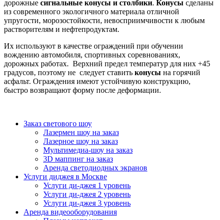
дорожные
сигнальные конусы и столбики
.
Конусы
сделаны
из современного экологичного материала отличной
упругости, морозостойкости, невосприимчивости к любым
растворителям и нефтепродуктам.
Их используют в качестве ограждений при обучении
вождению автомобиля, спортивных соревнованиях,
дорожных работах. Верхний предел температур для них +45
градусов, поэтому не следует ставить
конусы
на горячий
асфальт. Ограждения имеют устойчивую конструкцию,
быстро возвращают форму после деформации.
Заказ светового шоу
Лазермен шоу на заказ
Лазерное шоу на заказ
Мультимедиа-шоу на заказ
3D маппинг на заказ
Аренда светодиодных экранов
Услуги диджея в Москве
Услуги ди-джея 1 уровень
Услуги ди-джея 2 уровень
Услуги ди-джея 3 уровень
Аренда видеооборудования