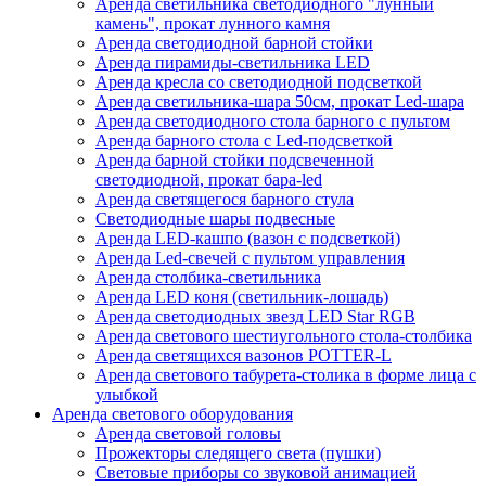
Аренда светильника светодиодного "лунный
камень", прокат лунного камня
Аренда светодиодной барной стойки
Аренда пирамиды-светильника LED
Аренда кресла со светодиодной подсветкой
Аренда светильника-шара 50см, прокат Led-шара
Аренда светодиодного стола барного с пультом
Аренда барного стола с Led-подсветкой
Аренда барной стойки подсвеченной
светодиодной, прокат бара-led
Аренда светящегося барного стула
Светодиодные шары подвесные
Аренда LED-кашпо (вазон с подсветкой)
Аренда Led-свечей с пультом управления
Аренда столбика-светильника
Аренда LED коня (светильник-лошадь)
Аренда светодиодных звезд LED Star RGB
Аренда светового шестиугольного стола-столбика
Аренда светящихся вазонов POTTER-L
Аренда светового табурета-столика в форме лица с
улыбкой
Аренда светового оборудования
Аренда световой головы
Прожекторы следящего света (пушки)
Световые приборы со звуковой анимацией