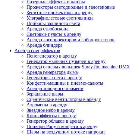
Лазерные эффекты и лазеры
Прожекторы светодиодные и галогеновые
Зенитные прожекторы в аренду
Ультрафиолетовые светильники
Приборы заливного света
Аренда стробоскопа
Световые пульты в аренду
Аренда логопроекторов и гобопроекторов
Аренда блиндера
Аренда спецэффектов
Пеногенератор в аренду
Генератор мыльных пузырей в аренду
Аренда огневых вспышек Spray fire machine DMX
Аренда генератора дыма
Генераторы снега в аренду
Конфетти-машины и пневмо-салюты
Аренда холодного пламени
Зеркальные шары
Сценические вентиляторы в аренду
Аэромены в аренду
Звездное небо в аренду
Крио-эффекты в аренду
Генератор облаков в аренду
Попкорн Party и конфети в аренду
Шары на воздушном потоке напрокат