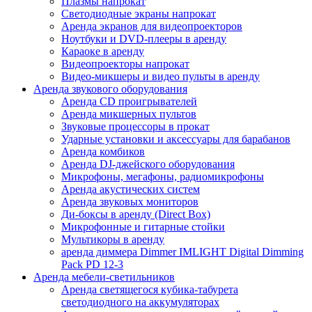
Плазмы напрокат
Светодиодные экраны напрокат
Аренда экранов для видеопроекторов
Ноутбуки и DVD-плееры в аренду
Караоке в аренду
Видеопроекторы напрокат
Видео-микшеры и видео пульты в аренду
Аренда звукового оборудования
Аренда CD проигрывателей
Аренда микшерных пультов
Звуковые процессоры в прокат
Ударные установки и аксессуары для барабанов
Аренда комбиков
Аренда DJ-джейского оборудования
Микрофоны, мегафоны, радиомикрофоны
Аренда акустических систем
Аренда звуковых мониторов
Ди-боксы в аренду (Direct Box)
Микрофонные и гитарные стойки
Мультикоры в аренду
аренда диммера Dimmer IMLIGHT Digital Dimming
Pack PD 12-3
Аренда мебели-светильников
Аренда светящегося кубика-табурета
светодиодного на аккумуляторах