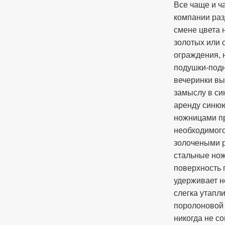
Все чаще и ч
компании раз
смене цвета 
золотых или 
ограждения, 
подушки-подн
вечеринки вы
замыслу в си
аренду синюю
ножницами п
необходимого
золочеными р
стальные но
поверхность 
удерживает н
слегка утапл
поролоновой 
никогда не со