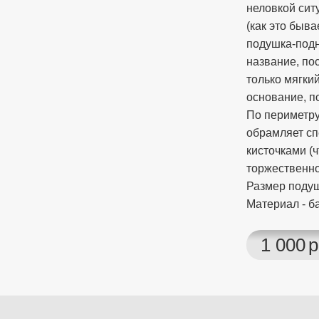
неловкой сит
(как это быв
подушка-подн
название, пос
только мягки
основание, 
По периметру
обрамляет сп
кисточками (
торжественно
Размер поду
Материал - б
1 000
р