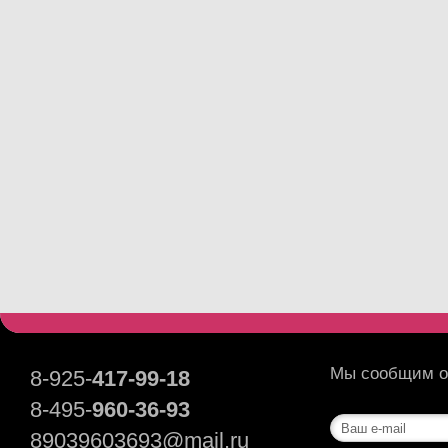
Мы сообщим о 
8-925-
417-99-18
8-495-
960-36-93
89039603693@mail.ru