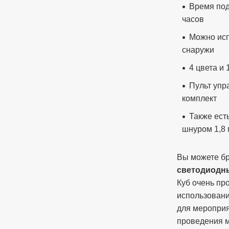
Время под
часов
Можно исп
снаружи
4 цвета и 
Пульт упр
комплект
Также ест
шнуром 1,8 
Вы можете б
светодиодн
Куб очень про
использовани
для мероприя
проведения 