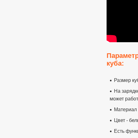
Парамет
куба
:
Размер ку
На зарядк
может работ
Материал 
Цвет - бе
Есть функ