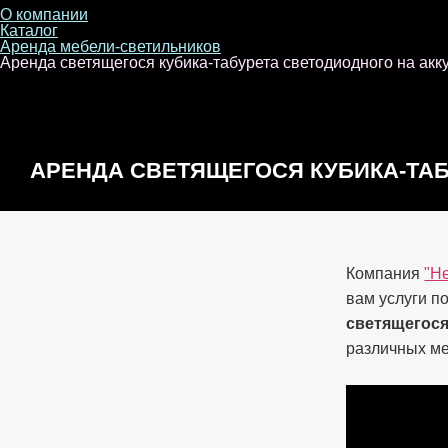
О компании
Каталог
Аренда мебели-светильников
Аренда светящегося кубика-табурета светодиодного на акк
АРЕНДА СВЕТЯЩЕГОСЯ КУБИКА-ТА
Компания
"Н
вам услуги п
светящегося
различных ме