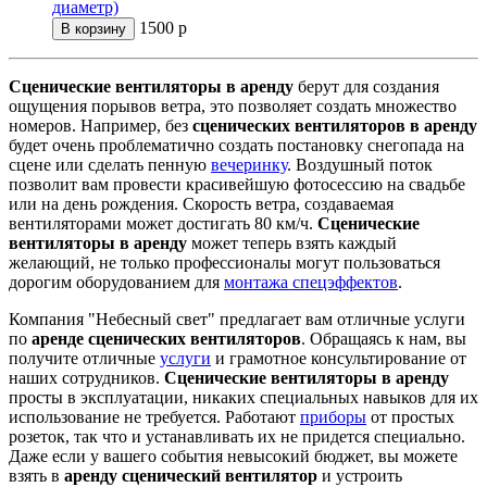
диаметр)
1500
р
В корзину
Сценические вентиляторы в аренду
берут для создания
ощущения порывов ветра, это позволяет создать множество
номеров. Например, без
сценических вентиляторов в аренду
будет очень проблематично создать постановку снегопада на
сцене или сделать пенную
вечеринку
. Воздушный поток
позволит вам провести красивейшую фотосессию на свадьбе
или на день рождения. Скорость ветра, создаваемая
вентиляторами может достигать 80 км/ч.
Сценические
вентиляторы в аренду
может теперь взять каждый
желающий, не только профессионалы могут пользоваться
дорогим оборудованием для
монтажа спецэффектов
.
Компания "Небесный свет" предлагает вам отличные услуги
по
аренде сценических вентиляторов
. Обращаясь к нам, вы
получите отличные
услуги
и грамотное консультирование от
наших сотрудников.
Сценические вентиляторы в аренду
просты в эксплуатации, никаких специальных навыков для их
использование не требуется. Работают
приборы
от простых
розеток, так что и устанавливать их не придется специально.
Даже если у вашего события невысокий бюджет, вы можете
взять в
аренду сценический вентилятор
и устроить