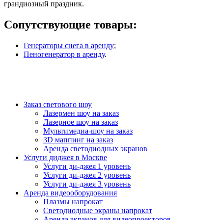
грандиозный праздник.
Сопутствующие товары:
Генераторы снега в аренду
;
Пеногенератор в аренду
.
Заказ светового шоу
Лазермен шоу на заказ
Лазерное шоу на заказ
Мультимедиа-шоу на заказ
3D маппинг на заказ
Аренда светодиодных экранов
Услуги диджея в Москве
Услуги ди-джея 1 уровень
Услуги ди-джея 2 уровень
Услуги ди-джея 3 уровень
Аренда видеооборудования
Плазмы напрокат
Светодиодные экраны напрокат
Аренда экранов для видеопроекторов