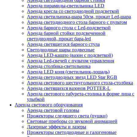
Аренда светодиодной барной стойки
Аренда пирамиды-светильника LED
Аренда кресла со светодиодной подсветкой
Аренда светильника-шара 50см, прокат Led-шара
Аренда светодиодного стола барного с пультом
Аренда барного стола с Led-подсветкой
Аренда барной стойки подсвеченной
светодиодной, прокат бара-led
Аренда светящегося барного стула
Светодиодные шары подвесные
Аренда LED-кашпо (вазон с подсветкой)
Аренда Led-свечей с пультом управления
Аренда столбика-светильника
Аренда LED коня (светильник-лошадь)
Аренда светодиодных звезд LED Star RGB
Аренда светового шестиугольного стола-столбика
Аренда светящихся вазонов POTTER-L
Аренда светового табурета-столика в форме лица с
улыбкой
Аренда светового оборудования
Аренда световой головы
Прожекторы следящего света (пушки)
Световые приборы со звуковой анимацией
Лазерные эффекты и лазеры
Прожекторы светодиодные и галогеновые