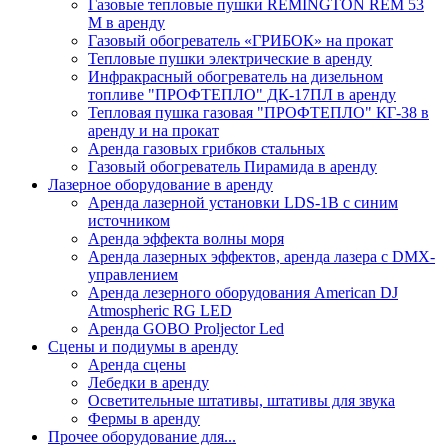
Газовые тепловые пушки REMINGTON REM 53
M в аренду
Газовый обогреватель «ГРИБОК» на прокат
Тепловые пушки электрические в аренду
Инфракрасный обогреватель на дизельном
топливе "ПРОФТЕПЛО" ДК-17ПЛ в аренду
Тепловая пушка газовая "ПРОФТЕПЛО" КГ-38 в
аренду и на прокат
Аренда газовых грибков стальных
Газовый обогреватель Пирамида в аренду
Лазерное оборудование в аренду
Аренда лазерной установки LDS-1B с синим
источником
Аренда эффекта волны моря
Аренда лазерных эффектов, аренда лазера с DMX-
управлением
Аренда лезерного оборудования American DJ
Atmospheric RG LED
Аренда GOBO Proljector Led
Сцены и подиумы в аренду
Аренда сцены
Лебедки в аренду
Осветительные штативы, штативы для звука
Фермы в аренду
Прочее оборудование для...