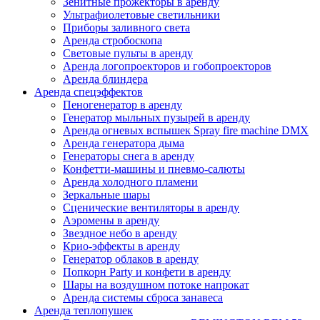
Зенитные прожекторы в аренду
Ультрафиолетовые светильники
Приборы заливного света
Аренда стробоскопа
Световые пульты в аренду
Аренда логопроекторов и гобопроекторов
Аренда блиндера
Аренда спецэффектов
Пеногенератор в аренду
Генератор мыльных пузырей в аренду
Аренда огневых вспышек Spray fire machine DMX
Аренда генератора дыма
Генераторы снега в аренду
Конфетти-машины и пневмо-салюты
Аренда холодного пламени
Зеркальные шары
Сценические вентиляторы в аренду
Аэромены в аренду
Звездное небо в аренду
Крио-эффекты в аренду
Генератор облаков в аренду
Попкорн Party и конфети в аренду
Шары на воздушном потоке напрокат
Аренда cистемы сброса занавеса
Аренда теплопушек