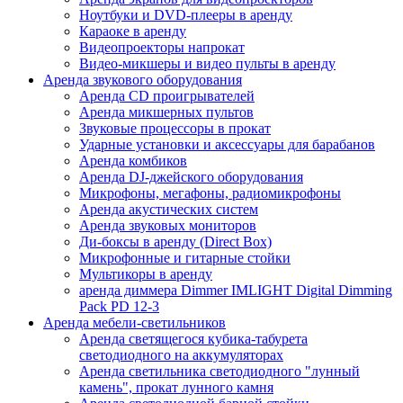
Ноутбуки и DVD-плееры в аренду
Караоке в аренду
Видеопроекторы напрокат
Видео-микшеры и видео пульты в аренду
Аренда звукового оборудования
Аренда CD проигрывателей
Аренда микшерных пультов
Звуковые процессоры в прокат
Ударные установки и аксессуары для барабанов
Аренда комбиков
Аренда DJ-джейского оборудования
Микрофоны, мегафоны, радиомикрофоны
Аренда акустических систем
Аренда звуковых мониторов
Ди-боксы в аренду (Direct Box)
Микрофонные и гитарные стойки
Мультикоры в аренду
аренда диммера Dimmer IMLIGHT Digital Dimming
Pack PD 12-3
Аренда мебели-светильников
Аренда светящегося кубика-табурета
светодиодного на аккумуляторах
Аренда светильника светодиодного "лунный
камень", прокат лунного камня