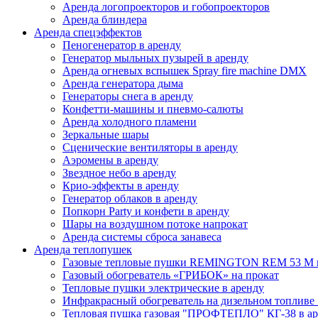
Аренда логопроекторов и гобопроекторов
Аренда блиндера
Аренда спецэффектов
Пеногенератор в аренду
Генератор мыльных пузырей в аренду
Аренда огневых вспышек Spray fire machine DMX
Аренда генератора дыма
Генераторы снега в аренду
Конфетти-машины и пневмо-салюты
Аренда холодного пламени
Зеркальные шары
Сценические вентиляторы в аренду
Аэромены в аренду
Звездное небо в аренду
Крио-эффекты в аренду
Генератор облаков в аренду
Попкорн Party и конфети в аренду
Шары на воздушном потоке напрокат
Аренда cистемы сброса занавеса
Аренда теплопушек
Газовые тепловые пушки REMINGTON REM 53 M в
Газовый обогреватель «ГРИБОК» на прокат
Тепловые пушки электрические в аренду
Инфракрасный обогреватель на дизельном топли
Тепловая пушка газовая "ПРОФТЕПЛО" КГ-38 в аре