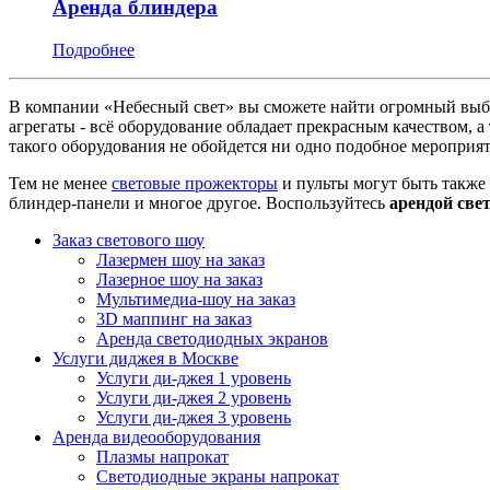
Аренда блиндера
Подробнее
В компании «Небесный свет» вы сможете найти огромный выбор
агрегаты - всё оборудование обладает прекрасным качеством,
такого оборудования не обойдется ни одно подобное мероприят
Тем не менее
световые прожекторы
и пульты могут быть также
блиндер-панели и многое другое. Воспользуйтесь
арендой све
Заказ светового шоу
Лазермен шоу на заказ
Лазерное шоу на заказ
Мультимедиа-шоу на заказ
3D маппинг на заказ
Аренда светодиодных экранов
Услуги диджея в Москве
Услуги ди-джея 1 уровень
Услуги ди-джея 2 уровень
Услуги ди-джея 3 уровень
Аренда видеооборудования
Плазмы напрокат
Светодиодные экраны напрокат