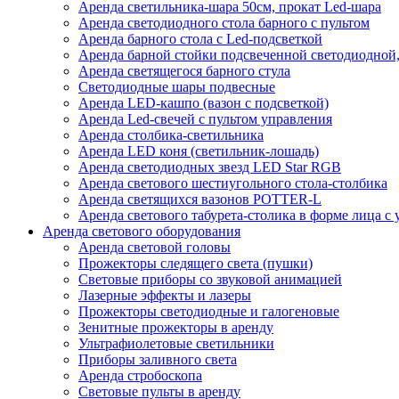
Аренда светильника-шара 50см, прокат Led-шара
Аренда светодиодного стола барного с пультом
Аренда барного стола с Led-подсветкой
Аренда барной стойки подсвеченной светодиодной, 
Аренда светящегося барного стула
Светодиодные шары подвесные
Аренда LED-кашпо (вазон с подсветкой)
Аренда Led-свечей с пультом управления
Аренда столбика-светильника
Аренда LED коня (светильник-лошадь)
Аренда светодиодных звезд LED Star RGB
Аренда светового шестиугольного стола-столбика
Аренда светящихся вазонов POTTER-L
Аренда светового табурета-столика в форме лица с
Аренда светового оборудования
Аренда световой головы
Прожекторы следящего света (пушки)
Световые приборы со звуковой анимацией
Лазерные эффекты и лазеры
Прожекторы светодиодные и галогеновые
Зенитные прожекторы в аренду
Ультрафиолетовые светильники
Приборы заливного света
Аренда стробоскопа
Световые пульты в аренду