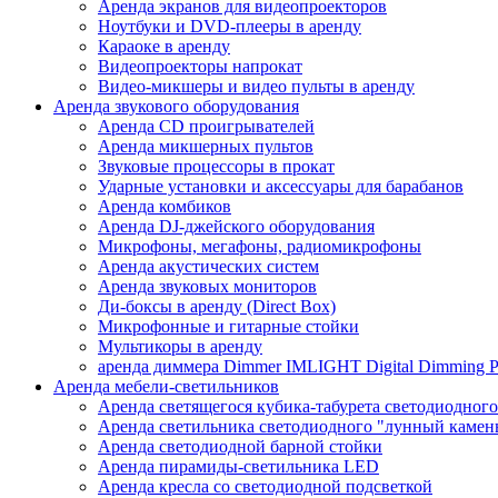
Аренда экранов для видеопроекторов
Ноутбуки и DVD-плееры в аренду
Караоке в аренду
Видеопроекторы напрокат
Видео-микшеры и видео пульты в аренду
Аренда звукового оборудования
Аренда CD проигрывателей
Аренда микшерных пультов
Звуковые процессоры в прокат
Ударные установки и аксессуары для барабанов
Аренда комбиков
Аренда DJ-джейского оборудования
Микрофоны, мегафоны, радиомикрофоны
Аренда акустических систем
Аренда звуковых мониторов
Ди-боксы в аренду (Direct Box)
Микрофонные и гитарные стойки
Мультикоры в аренду
аренда диммера Dimmer IMLIGHT Digital Dimming P
Аренда мебели-светильников
Аренда светящегося кубика-табурета светодиодного
Аренда светильника светодиодного "лунный камень
Аренда светодиодной барной стойки
Аренда пирамиды-светильника LED
Аренда кресла со светодиодной подсветкой