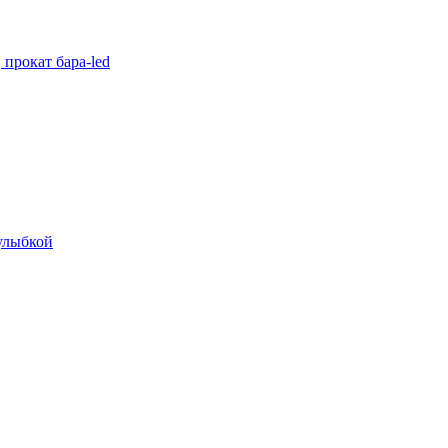
прокат бара-led
 улыбкой