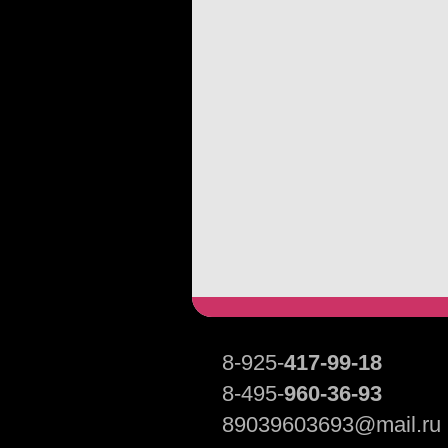
8-925-
417-99-18
8-495-
960-36-93
89039603693@mail.ru