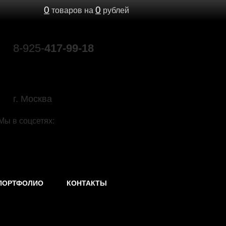
0
0
товаров на
рублей
8-925-
417-99-18
89039603693@mail.ru
г. Москва
Мы в соцсетях:
ПОРТФОЛИО
КОНТАКТЫ