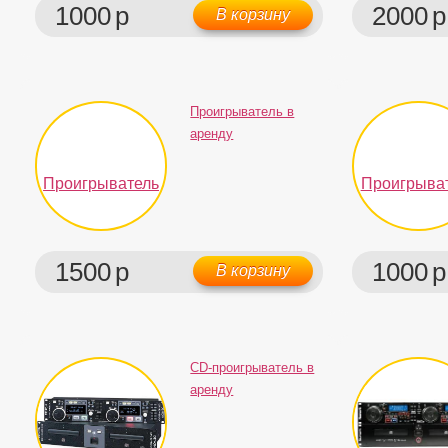
1000
р
2000
р
В корзину
Проигрыватель в
аренду
1500
р
1000
р
В корзину
CD-проигрыватель в
аренду