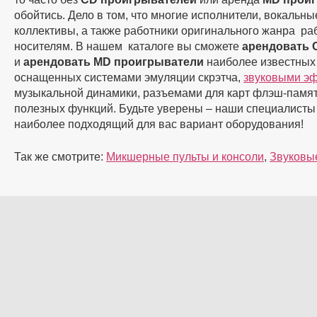
обойтись. Дело в том, что многие исполнители, вокальн
коллективы, а также работники оригинального жанра ра
носителям. В нашем каталоге вы сможете
арендовать 
и
арендовать
MD
проигрыватели
наиболее известных
оснащенных системами эмуляции скрэтча,
звуковыми э
музыкальной динамики, разъемами для карт флэш-памят
полезных функций. Будьте уверены – наши специалисты
наиболее подходящий для вас вариант оборудования!
Так же смотрите:
Микшерные пульты и консоли
,
Звуковы