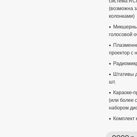
система RCF
(возможна 
колонками)
Микшерный
голосовой о
Плазменны
проектор с 
Радиомикр
Штативы д
шт.
Караоке-п
(или более 
набором ди
Комплект 