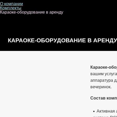
О компании
Комплекты
Караоке-оборудование в аренду
КАРАОКЕ-ОБОРУДОВАНИЕ В АРЕНД
Караоке-обо
вашим услуг
аппаратура д
вечеринок.
Состав комп
Активная 