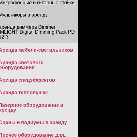
Микрофонные и гитарные стойки
Мультикоры в аренду
аренда диммера Dimmer
IMLIGHT Digital Dimming Pack PD
12-3
Аренда мебели-светильников
Аренда светового
оборудования
Аренда спецэффектов
Аренда теплопушек
Лазерное оборудование в
аренду
Сцены и подиумы в аренду
Прочее оборудование для...