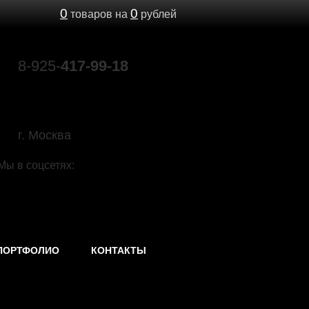
0
0
товаров на
рублей
8-925-
417-99-18
89039603693@mail.ru
г. Москва
Мы в соцсетях:
ПОРТФОЛИО
КОНТАКТЫ