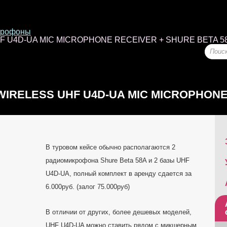
крофоны
F U4D-UA MIC MICROPHONE RECEIVER + SHURE BETA 5
IRELESS UHF U4D-UA MIC MICROPHON
BETA 58A U2-UA
В туровом кейсе обычно располагаются 2
радиомикрофона Shure Beta 58A и 2 базы UHF
U4D-UA, полный комплект в аренду сдается за
6.000руб. (залог 75.000руб)
В отличии от других, более дешевых моделей,
UHF U4D-UA можно ставить рядом с микшерным