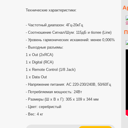
Ар
Технические характеристики:
- Частотный диапазон: 4Гц-20кГц
Пр
- Соотношение Сигнал/Шум: 115дБ и более (Line)
- Уровень гармонических искажений: менее 0,006%
- Выходные разъемы:
1 x Out (2хRCA)
1 x Digital (RCA)
1 x Remote Control (1/8 Jack)
1 х Data Out
- Напряжение питания: AC 220-230/240В, 50/60Гц
- Потребляемая мощность: 24Вт
- Размеры (Ш x В x Г): 305 х 109 х 344 мм
- Цвет: серебристый
- Вес: 4 кг