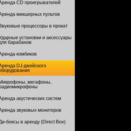
Аренда CD проигрывателей
Аренда микшерных пультов
Звуковые процессоры в прокат
Ударные установки и аксессуары
для барабанов
Аренда комбиков
Аренда DJ-джейского
оборудования
Микрофоны, мегафоны,
радиомикрофоны
Аренда акустических систем
Аренда звуковых мониторов
Ди-боксы в аренду (Direct Box)