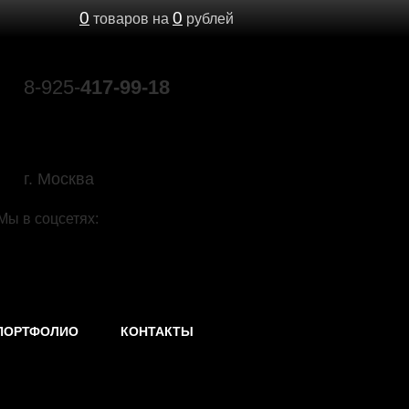
0
0
товаров на
рублей
8-925-
417-99-18
89039603693@mail.ru
г. Москва
Мы в соцсетях:
ПОРТФОЛИО
КОНТАКТЫ