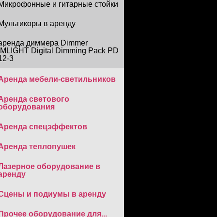
Микрофонные и гитарные стойки
Мультикоры в аренду
аренда диммера Dimmer
IMLIGHT Digital Dimming Pack PD
12-3
Аренда мебели-светильников
Аренда светового
оборудования
Аренда спецэффектов
Аренда теплопушек
Лазерное оборудование в
аренду
Сцены и подиумы в аренду
Прочее оборудование для...