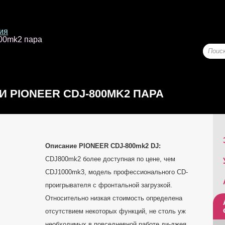
ия
00mk2 пара
 PIONEER CDJ-800MK2 ПАРА
Описание PIONEER CDJ-800mk2 DJ:
CDJ800mk2 более доступная по цене, чем
CDJ1000mk3, модель профессионального CD-
проигрывателя с фронтальной загрузкой.
Относительно низкая стоимость определена
отсутствием некоторых функций, не столь уж
необходимых в повседневной работе ди-джея