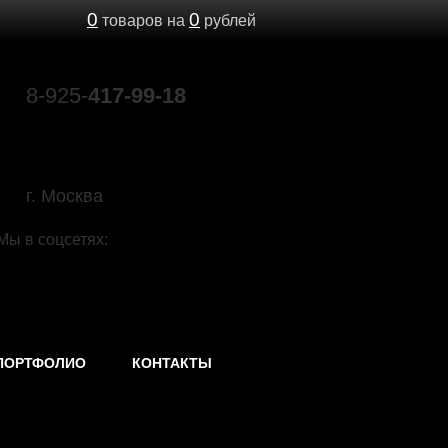
0
0
товаров на
рублей
8-925-
417-99-18
89039603693@mail.ru
г. Москва
Мы в соцсетях:
ПОРТФОЛИО
КОНТАКТЫ