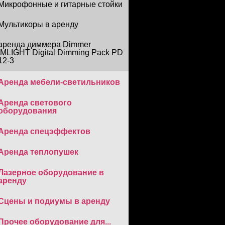
Микрофонные и гитарные стойки
Мультикоры в аренду
аренда диммера Dimmer
IMLIGHT Digital Dimming Pack PD
12-3
Аренда мебели-светильников
Аренда светового
оборудования
Аренда спецэффектов
Аренда теплопушек
Лазерное оборудование в
аренду
Сцены и подиумы в аренду
Прочее оборудование для...