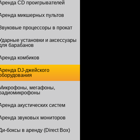
Аренда CD проигрывателей
Аренда микшерных пультов
Звуковые процессоры в прокат
Ударные установки и аксессуары
для барабанов
Аренда комбиков
Аренда DJ-джейского
оборудования
Микрофоны, мегафоны,
радиомикрофоны
Аренда акустических систем
Аренда звуковых мониторов
Ди-боксы в аренду (Direct Box)