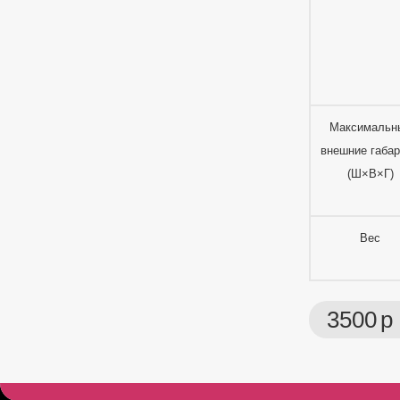
Максимальн
внешние габа
(Ш×В×Г)
Вес
3500
р