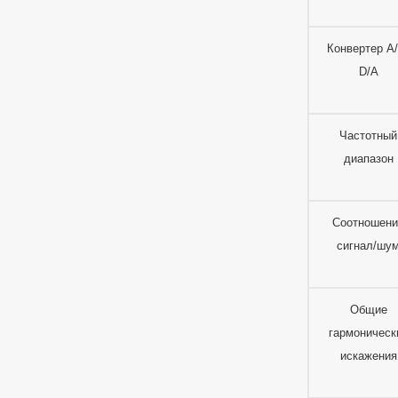
Конвертер A
D/A
Частотный
диапазон
Соотношен
сигнал/шу
Общие
гармоническ
искажения