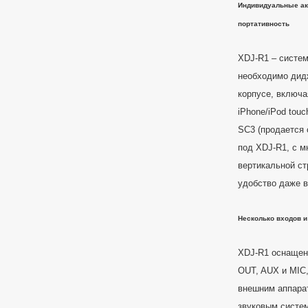
Индивидуальные ак
портативность
XDJ-R1 – систем
необходимо дид
корпусе, включа
iPhone/iPod tou
SC3 (продается 
под XDJ-R1, с м
вертикальной ст
удобство даже 
Несколько входов 
XDJ-R1 оснаще
OUT, AUX и MIC
внешним аппара
звуковым систе