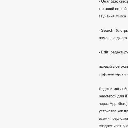
- Quantize
:
синхр
тактовой сеткой
звучания микса
- Search
:
быстрый
помощью джога
- Edit
:
редактиру
ПЕРВЫЙ В ОТРАСЛИ:
эффектов через
re
Диджеи могут б
remotebox для iP
через App Store
устрйства как п
всеми потрясаю
создает частну