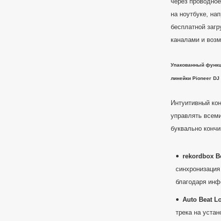
через проводно
на ноутбуке, на
бесплатной загр
каналами и воз
Упакованный функ
линейки
Pioneer
DJ
Интуитивный ко
управлять всем
буквально кончи
rekordbox
B
синхронизация
благодаря инф
Auto
Beat
L
трека на уста