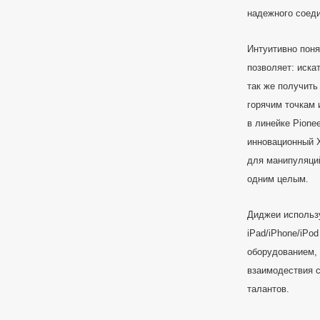
надежного соеди
Интуитивно пон
позволяет: искат
так же получить
горячим точкам
в линейке Pione
инновационный 
для манипуляций
одним целым.
Диджеи использ
iPad/iPhone/iPod
оборудованием,
взаимодествия с
талантов.