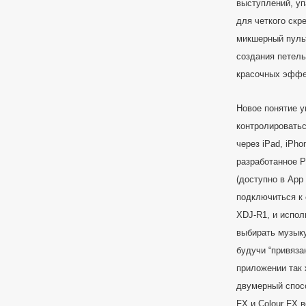
выступлений, уп
для четкого скр
микшерный пульт
создания петель
красочных эффек
Новое понятие 
контролировать
через iPad, iPho
разработанное P
(доступно в App
подключиться к 
XDJ-R1, и испол
выбирать музыку
будучи “привяза
приложении так 
двумерный спос
FX и Colour FX 