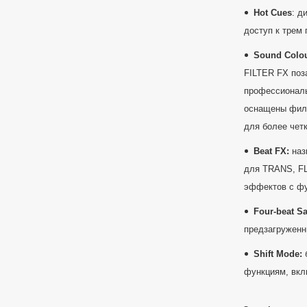
Hot
Cues
: д
доступ к трем
Sound
Colo
FILTER FX поз
профессиональ
оснащены филь
для более чет
Beat
FX
:
наз
для TRANS, F
эффектов с фу
Four
-
beat
S
предзагружен
Shift
Mode
:
функциям, вкл