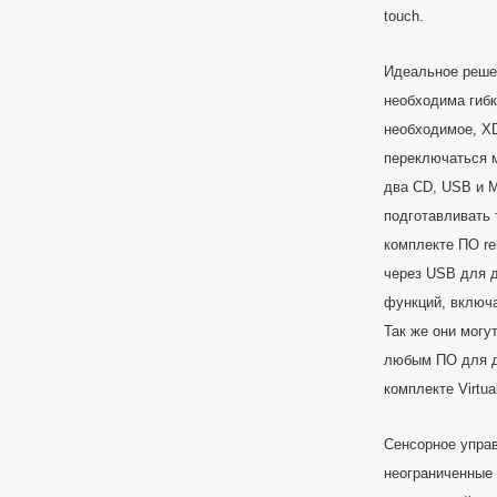
touch.
Идеальное реше
необходима гиб
необходимое, X
переключаться 
два CD, USB и M
подготавливать
комплекте ПО r
через USB для 
функций, включа
Так же они могу
любым ПО для д
комплекте Virtua
Сенсорное упра
неограниченные