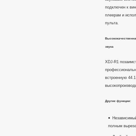
подключен к ви
плеерам и испол
пульта.
Высококачественная
звука
XDJ-R1 позаимс
профессионально
встроенную 44.1
высокопроизвод
Другие функции:
Независимый
полным выреза