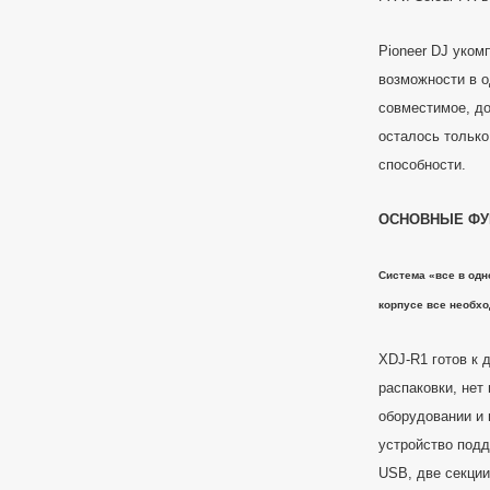
Pioneer DJ уком
возможности в о
совместимое, д
осталось только
способности.
ОСНОВНЫЕ Ф
Система «все в од
корпусе все необх
XDJ-R1 готов к 
распаковки, нет
оборудовании и
устройство под
USB, две секции