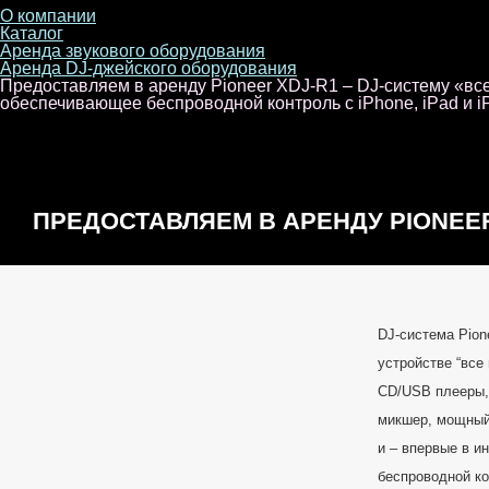
О компании
Каталог
Аренда звукового оборудования
Аренда DJ-джейского оборудования
Предоставляем в аренду Pioneer XDJ-R1 – DJ-систему «все
обеспечивающее беспроводной контроль с iPhone, iPad и i
ПРЕДОСТАВЛЯЕМ В АРЕНДУ PIONEER
«ВСЕ В ОДНОМ» – СОВМЕСТИМОЕ С
DJ-система Pion
устройстве “все
ПОРТАТИВНОЕ УСТРОЙСТВО, ОБЕ
CD/USB плееры,
микшер, мощный
и – впервые в и
беспроводной ко
БЕСПРОВОДНОЙ КОНТРОЛЬ С IPHONE