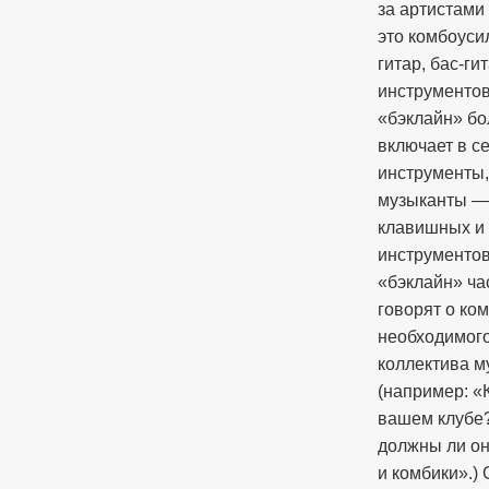
за артистами
это комбоуси
гитар, бас-г
инструментов
«бэклайн» бо
включает в с
инструменты,
музыканты — 
клавишных и 
инструментов
«бэклайн» ча
говорят о ко
необходимого
коллектива м
(например: «
вашем клубе?
должны ли он
и комбики».)