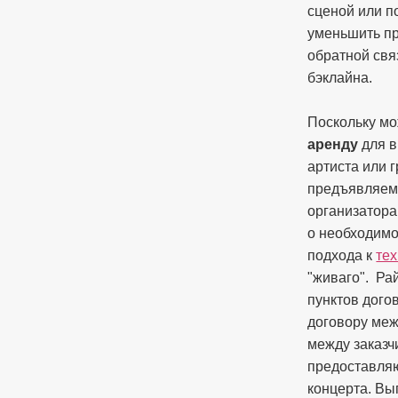
сценой или п
уменьшить п
обратной свя
бэклайна.
Поскольку м
аренду
для в
артиста или 
предъявляем
организатора
о необходим
подхода к
те
"живаго". Ра
пунктов дого
договору меж
между заказч
предоставля
концерта. Вы