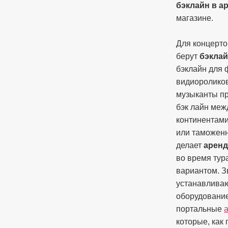
бэклайн в а
магазине.
Для концерто
берут
бэклай
бэклайн для 
видиороликов
музыканты пр
бэк лайн меж
континентами
или таможенн
делает
аренд
во время тур
вариантом. З
устанавлива
оборудование
портальные
которые, как