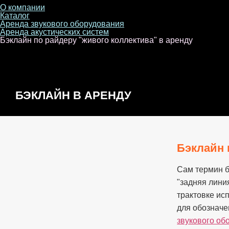
О компании
Каталог
Аренда звукового оборудования
Аренда акустических систем
Бэклайн по райдеру "живого коллектива" в аренду
БЭКЛАЙН В АРЕНДУ
Бэклайн 
Сам термин бэ
"задняя лини
трактовке ис
для обозначе
звукового об