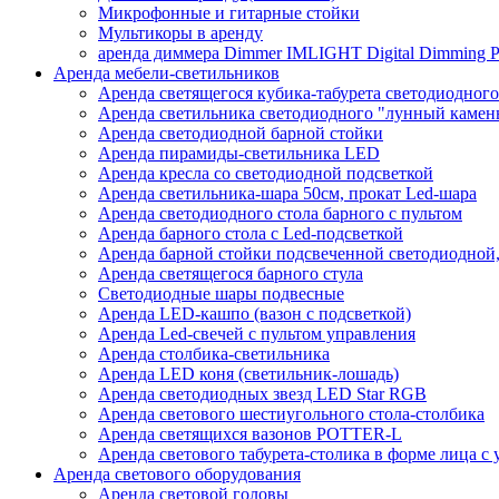
Микрофонные и гитарные стойки
Мультикоры в аренду
аренда диммера Dimmer IMLIGHT Digital Dimming P
Аренда мебели-светильников
Аренда светящегося кубика-табурета светодиодного
Аренда светильника светодиодного "лунный камень
Аренда светодиодной барной стойки
Аренда пирамиды-светильника LED
Аренда кресла со светодиодной подсветкой
Аренда светильника-шара 50см, прокат Led-шара
Аренда светодиодного стола барного с пультом
Аренда барного стола с Led-подсветкой
Аренда барной стойки подсвеченной светодиодной, 
Аренда светящегося барного стула
Светодиодные шары подвесные
Аренда LED-кашпо (вазон с подсветкой)
Аренда Led-свечей с пультом управления
Аренда столбика-светильника
Аренда LED коня (светильник-лошадь)
Аренда светодиодных звезд LED Star RGB
Аренда светового шестиугольного стола-столбика
Аренда светящихся вазонов POTTER-L
Аренда светового табурета-столика в форме лица с
Аренда светового оборудования
Аренда световой головы