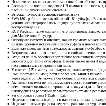
Исключительно мощная система, способная обеспечить 
Расширенное воспроизведение НЧ компактной системы, 
пассивной акустической системы.
Высокая точность воспроизведения звука
SWA1801 работает не как обычный 18" субвуфер. В его о
усилия концентрировались на двух рупорных камерах, с 
воспроизведения.
RCF Precision, та же компания, что производит высокот
для Mackie новый вуфер.
Опробуйте систему и оцените, каким громким может быть
низким уровнем искажения нового вуфера и новой конст
Если вам представится возможность сравнить субвуфер с
Встроенная активная электроника и гибкие возможности
Входная панель обеспечивает гибкие возможности стерео
рабочего диапазона субвуфера. Панель также имеет 4 ин
настраивать фазу и уровень сигнала.
Усилитель НЧ имеет уникальную переключаемую гибридн
RMS постоянной мощности с более чем 1400Вт пиками. Чт
через радиатор. Вы можете без боязни прикасаться к рад
Активная система не подразумевает просто наличие усил
обеспечивает полный контроль и максимум отдачи. Встро
наблюдения за рабочими параметрами системы в реально
Регулировка уровня (-15дБ - +5дБ)
Индикатор сигнала (говорит о наличии сигнала на входе)
Индикатор лимитера (означает, что сработал контур акти