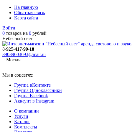
На главную
Обратная связь
Карта сайта
Войти
0
товаров на
0
рублей
Небесный свет
аренда светового и звук
8-925-
417-99-18
89039603693@mail.ru
г. Москва
Мы в соцсетях:
Группа вКонтакте
Группа Одноклассники
Группа Facebook
Аккаунт в Instagram
О компании
Услуги
Каталог
Комплекты