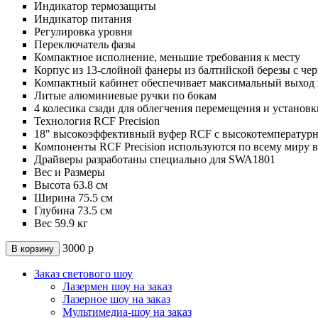
Индикатор термозащиты
Индикатор питания
Регулировка уровня
Переключатель фазы
Компактное исполнение, меньшие требования к месту
Корпус из 13-слойной фанеры из балтийской березы с че
Компактный кабинет обеспечивает максимальный выход н
Литые алюминиевые ручки по бокам
4 колесика сзади для облегчения перемещения и установк
Технология RCF Precision
18" высокоэффективный вуфер RCF с высокотемператур
Компоненты RCF Precision используются по всему миру 
Драйверы разработаны специально для SWA1801
Вес и Размеры
Высота 63.8 см
Ширина 75.5 см
Глубина 73.5 см
Вес 59.9 кг
3000
р
В корзину
Заказ светового шоу
Лазермен шоу на заказ
Лазерное шоу на заказ
Мультимедиа-шоу на заказ