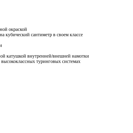
рной окраской
а кубический сантиметр в своем классе
и
ной катушкой внутренней/внешней намотки
в высококлассных туринговых системах