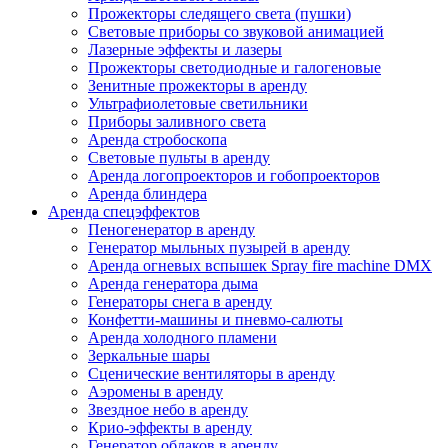
Прожекторы следящего света (пушки)
Световые приборы со звуковой анимацией
Лазерные эффекты и лазеры
Прожекторы светодиодные и галогеновые
Зенитные прожекторы в аренду
Ультрафиолетовые светильники
Приборы заливного света
Аренда стробоскопа
Световые пульты в аренду
Аренда логопроекторов и гобопроекторов
Аренда блиндера
Аренда спецэффектов
Пеногенератор в аренду
Генератор мыльных пузырей в аренду
Аренда огневых вспышек Spray fire machine DMX
Аренда генератора дыма
Генераторы снега в аренду
Конфетти-машины и пневмо-салюты
Аренда холодного пламени
Зеркальные шары
Сценические вентиляторы в аренду
Аэромены в аренду
Звездное небо в аренду
Крио-эффекты в аренду
Генератор облаков в аренду