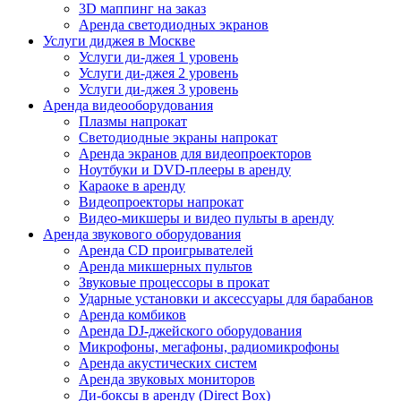
3D маппинг на заказ
Аренда светодиодных экранов
Услуги диджея в Москве
Услуги ди-джея 1 уровень
Услуги ди-джея 2 уровень
Услуги ди-джея 3 уровень
Аренда видеооборудования
Плазмы напрокат
Светодиодные экраны напрокат
Аренда экранов для видеопроекторов
Ноутбуки и DVD-плееры в аренду
Караоке в аренду
Видеопроекторы напрокат
Видео-микшеры и видео пульты в аренду
Аренда звукового оборудования
Аренда CD проигрывателей
Аренда микшерных пультов
Звуковые процессоры в прокат
Ударные установки и аксессуары для барабанов
Аренда комбиков
Аренда DJ-джейского оборудования
Микрофоны, мегафоны, радиомикрофоны
Аренда акустических систем
Аренда звуковых мониторов
Ди-боксы в аренду (Direct Box)