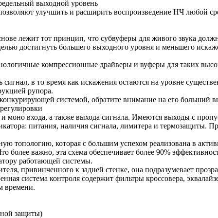
предельный выходной уровень
позволяют улучшить и расширить воспроизведение НЧ любой с
снове лежит тот принцип, что субвуферы для живого звука должн
целью достигнуть большего выходного уровня и меньшего искаже
ехнологичные компрессионные драйверы и вуферы для таких выс
 сигнал, в то время как искажения остаются на уровне существ
рукцией рупора.
 конкурирующей системой, обратите внимание на его больший в
 регулировки
 и моно входа, а также выхода сигнала. Имеются выходы с про
дикатора: питания, наличия сигнала, лимитера и термозащиты. 
ую топологию, которая с большим успехом реализована в актив
о более важно, эта схема обеспечивает более 90% эффективност
иатору работающей системы.
ителя, привинченного к задней стенке, она подразумевает про
енная система контроля содержит фильтры кроссовера, эквалайзе
м времени.
вной защиты)