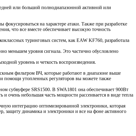
редней или большой полнодиапазонной активной или
ы фокусироваться на характере атаки. Также при разработке
ния, что все вместе обеспечивает высокую точность
ококлассных туринговых систем, как EAW KF760, разработала
енно меньшем уровня сигнала. Это частично обусловлено
ыходной уровень и четкость воспроизведения.
пускным фильтром ВЧ, которые работают в диапазоне выше
При помощи утопленных регуляторов вы можете также
ном субвуфере SRS1500. В SWA1801 она обеспечивает 900Вт
ь и очень небольшая часть мощности рассеивается в виде тепла
зрачную интеграцию оптимизированной электроники, которая
р, защиту динамика и электроники и все на фоне активного