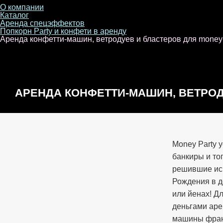
О компании
Каталог
Аренда спецэффектов
Попкорн Party и конфети в аренду
Аренда конфетти-машин, ветродуев и бластеров для money-
АРЕНДА КОНФЕТТИ-МАШИН, ВЕТРОД
MONEY-PARTY
Money Party 
банкиры и то
решившие иск
Рождения в д
или йенах! Д
деньгами ар
машины фран