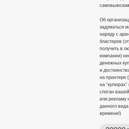
самовывозом 
Об организац
задуматься м
наряду с аре
бластеров (э
получить в л
компании) не
денежных ку
и достоинств
на принтере 
на "купюрах"
слоган вашей
или рекламу 
данного вида
времени!)