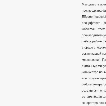
Мы сдаем в аре
производства ф
Effects» (европ
спецэффект – об
Universal Effec
производительн
себя в работе. 
в среде специа
организацией пе
мероприятий. Г
считанные мину
количество пены
все окружающее 
работы генерато
воздушная пена,
оставляющая сл
генератора пены