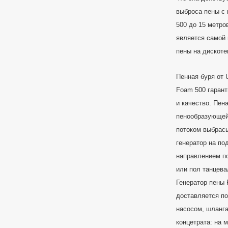
выброса пены с 
500 до 15 метро
является самой
пены на дискоте
Пенная буря от U
Foam 500 гаран
и качество. Пен
пенообразующей
потоком выбрасы
генератор на по
направлением по
или пол танцева
Генератор пены 
доставляется п
насосом, шланга
концетрата: на 