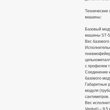
Технические 
машины:
Базовый мод
машины SТ-5
Вес базового
Исполнитель
пневмофейер
цельнометалл
с профилем т
Соединение и
базового мод
Габаритные 
модуля (труба
сантиметров.
Вес исполнит
Venturi) – 9,