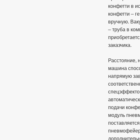
конфетти в и
конфетти – г
вручную. Вак
– труба в ком
приобретаетс
заказчика.
Расстояние, 
машина спосо
напрямую зав
соответствен
спецэффекто
автоматичес
подачи конфе
модуль пнев
поставляетс
пневмофейер
дополнительн