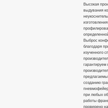
Высокая про
выдувания ко
неукоснитель
изготовления
профилирова
определенной 
Выброс конф
благодаря п
изученного с
производите
гарантируем
производител
предлагаемы
созданию гр
пневмофейер
при любых об
работы фран
проверено на