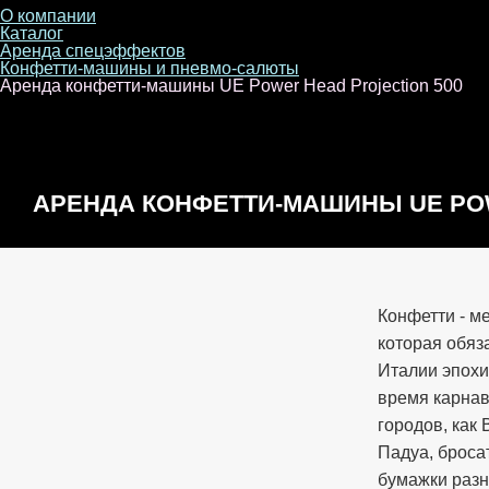
О компании
Каталог
Аренда спецэффектов
Конфетти-машины и пневмо-салюты
Аренда конфетти-машины UE Power Head Projection 500
АРЕНДА КОНФЕТТИ-МАШИНЫ UE PO
500
Конфетти - м
которая обя
Италии эпохи
время карнав
городов, как
Падуа, бросат
бумажки разн