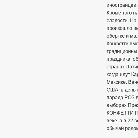
иностранцев 
Кроме того н
сладости. Н
произошло и
обёртке и ма
Конфетти вме
традиционны
праздника, о
странах Лати
когда идут К
Мексике, Вен
США, в день 
парада РОЗ 
выборах През
КОНФЕТТИ П
веке, а в 22
обычай родом