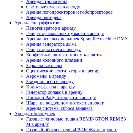
Аренда стробоскопа
Световые пульты в аренду
Аренда логопроекторов и гобопроекторов
Аренда блиндера
Аренда спецэффектов
Пеногенератор в аренду
Генератор мыльных пузырей в аренду
Аренда огневых вспышек Spray fire machine DMX
Аренда генератора дыма
Генераторы снега в аренду
Конфетти-машины и пневмо-салюты
Аренда холодного пламени
Зеркальные шары
Сценические вентиляторы в аренду
Аэромены в аренду
Звездное небо в аренду
Крио-эффекты в аренду
Генератор облаков в аренду
Попкорн Party и конфети в аренду
Шары на воздушном потоке напрокат
Аренда cистемы сброса занавеса
Аренда теплопушек
Газовые тепловые пушки REMINGTON REM 53
M в аренду
Газовый обогреватель «ГРИБОК» на прокат