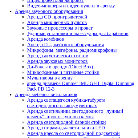
Видеопроекторы напрокат
Видео-микшеры и видео пульты в аренду
Аренда звукового оборудования
Аренда CD проигрывателей
Аренда микшерных пультов
Звуковые процессоры в прокат
Ударные установки и аксессуары для барабанов
Аренда комбиков
Аренда DJ-джейского оборудования
Микрофоны, мегафоны, радиомикрофоны
Аренда акустических систем
Аренда звуковых мониторов
Ди-боксы в аренду (Direct Box)
Микрофонные и гитарные стойки
Мультикоры в аренду
аренда диммера Dimmer IMLIGHT Digital Dimming
Pack PD 12-3
Аренда мебели-светильников
Аренда светящегося кубика-табурета
светодиодного на аккумуляторах
Аренда светильника светодиодного "лунный
камень", прокат лунного камня
Аренда светодиодной барной стойки
Аренда пирамиды-светильника LED
Аренда кресла со светодиодной подсветкой