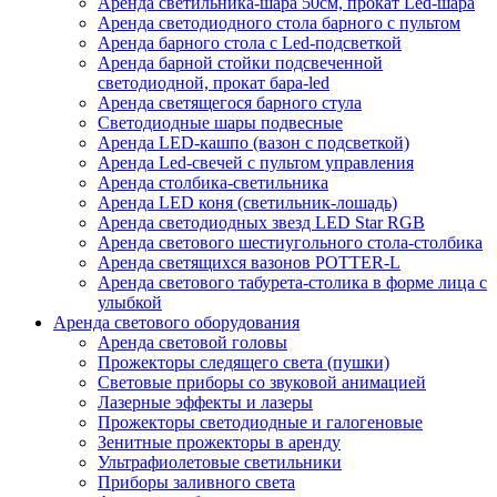
Аренда светильника-шара 50см, прокат Led-шара
Аренда светодиодного стола барного с пультом
Аренда барного стола с Led-подсветкой
Аренда барной стойки подсвеченной
светодиодной, прокат бара-led
Аренда светящегося барного стула
Светодиодные шары подвесные
Аренда LED-кашпо (вазон с подсветкой)
Аренда Led-свечей с пультом управления
Аренда столбика-светильника
Аренда LED коня (светильник-лошадь)
Аренда светодиодных звезд LED Star RGB
Аренда светового шестиугольного стола-столбика
Аренда светящихся вазонов POTTER-L
Аренда светового табурета-столика в форме лица с
улыбкой
Аренда светового оборудования
Аренда световой головы
Прожекторы следящего света (пушки)
Световые приборы со звуковой анимацией
Лазерные эффекты и лазеры
Прожекторы светодиодные и галогеновые
Зенитные прожекторы в аренду
Ультрафиолетовые светильники
Приборы заливного света