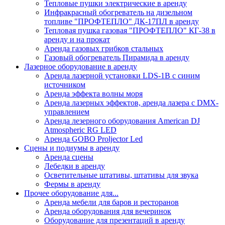
Тепловые пушки электрические в аренду
Инфракрасный обогреватель на дизельном
топливе "ПРОФТЕПЛО" ДК-17ПЛ в аренду
Тепловая пушка газовая "ПРОФТЕПЛО" КГ-38 в
аренду и на прокат
Аренда газовых грибков стальных
Газовый обогреватель Пирамида в аренду
Лазерное оборудование в аренду
Аренда лазерной установки LDS-1B с синим
источником
Аренда эффекта волны моря
Аренда лазерных эффектов, аренда лазера с DMX-
управлением
Аренда лезерного оборудования American DJ
Atmospheric RG LED
Аренда GOBO Proljector Led
Сцены и подиумы в аренду
Аренда сцены
Лебедки в аренду
Осветительные штативы, штативы для звука
Фермы в аренду
Прочее оборудование для...
Аренда мебели для баров и ресторанов
Аренда оборудования для вечеринок
Оборудование для презентаций в аренду