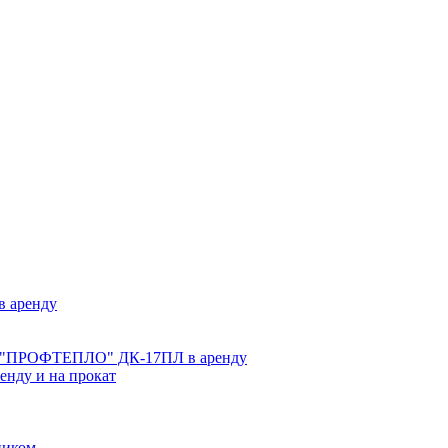
 аренду
ве "ПРОФТЕПЛО" ДК-17ПЛ в аренду
нду и на прокат
ником