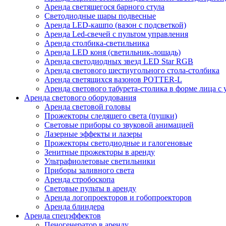
Аренда светящегося барного стула
Светодиодные шары подвесные
Аренда LED-кашпо (вазон с подсветкой)
Аренда Led-свечей с пультом управления
Аренда столбика-светильника
Аренда LED коня (светильник-лошадь)
Аренда светодиодных звезд LED Star RGB
Аренда светового шестиугольного стола-столбика
Аренда светящихся вазонов POTTER-L
Аренда светового табурета-столика в форме лица с
Аренда светового оборудования
Аренда световой головы
Прожекторы следящего света (пушки)
Световые приборы со звуковой анимацией
Лазерные эффекты и лазеры
Прожекторы светодиодные и галогеновые
Зенитные прожекторы в аренду
Ультрафиолетовые светильники
Приборы заливного света
Аренда стробоскопа
Световые пульты в аренду
Аренда логопроекторов и гобопроекторов
Аренда блиндера
Аренда спецэффектов
Пеногенератор в аренду