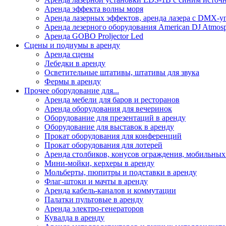
Аренда эффекта волны моря
Аренда лазерных эффектов, аренда лазера с DMX-
Аренда лезерного оборудования American DJ Atmos
Аренда GOBO Proljector Led
Сцены и подиумы в аренду
Аренда сцены
Лебедки в аренду
Осветительные штативы, штативы для звука
Фермы в аренду
Прочее оборудование для...
Аренда мебели для баров и ресторанов
Аренда оборудования для вечеринок
Оборудование для презентаций в аренду
Оборудование для выставок в аренду
Прокат оборудования для конференций
Прокат оборудования для лотерей
Аренда столбиков, конусов ограждения, мобильных
Мини-мойки, керхеры в аренду
Мольберты, пюпитры и подставки в аренду
Флаг-штоки и мачты в аренду
Аренда кабель-каналов и коммутации
Палатки пультовые в аренду
Аренда электро-генераторов
Кувалда в аренду