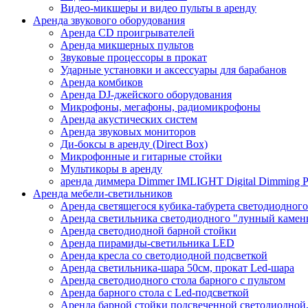
Видео-микшеры и видео пульты в аренду
Аренда звукового оборудования
Аренда CD проигрывателей
Аренда микшерных пультов
Звуковые процессоры в прокат
Ударные установки и аксессуары для барабанов
Аренда комбиков
Аренда DJ-джейского оборудования
Микрофоны, мегафоны, радиомикрофоны
Аренда акустических систем
Аренда звуковых мониторов
Ди-боксы в аренду (Direct Box)
Микрофонные и гитарные стойки
Мультикоры в аренду
аренда диммера Dimmer IMLIGHT Digital Dimming P
Аренда мебели-светильников
Аренда светящегося кубика-табурета светодиодного
Аренда светильника светодиодного "лунный камень
Аренда светодиодной барной стойки
Аренда пирамиды-светильника LED
Аренда кресла со светодиодной подсветкой
Аренда светильника-шара 50см, прокат Led-шара
Аренда светодиодного стола барного с пультом
Аренда барного стола с Led-подсветкой
Аренда барной стойки подсвеченной светодиодной, 