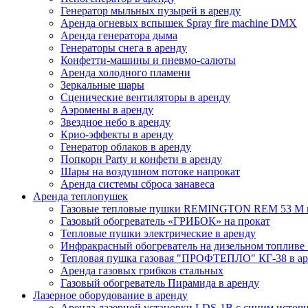
Генератор мыльных пузырей в аренду
Аренда огневых вспышек Spray fire machine DMX
Аренда генератора дыма
Генераторы снега в аренду
Конфетти-машины и пневмо-салюты
Аренда холодного пламени
Зеркальные шары
Сценические вентиляторы в аренду
Аэромены в аренду
Звездное небо в аренду
Крио-эффекты в аренду
Генератор облаков в аренду
Попкорн Party и конфети в аренду
Шары на воздушном потоке напрокат
Аренда cистемы сброса занавеса
Аренда теплопушек
Газовые тепловые пушки REMINGTON REM 53 M в
Газовый обогреватель «ГРИБОК» на прокат
Тепловые пушки электрические в аренду
Инфракрасный обогреватель на дизельном топли
Тепловая пушка газовая "ПРОФТЕПЛО" КГ-38 в аре
Аренда газовых грибков стальных
Газовый обогреватель Пирамида в аренду
Лазерное оборудование в аренду
Аренда лазерной установки LDS-1B с синим источ