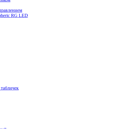
управлением
pheric RG LED
 табличек