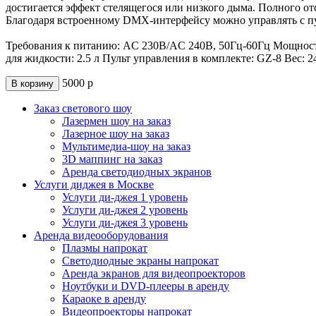
достигается эффект стелящегося или низкого дыма. Полного от
Благодаря встроенному DMX-интерфейсу можно управлять с пу
Требования к питанию: AC 230В/AC 240В, 50Гц-60Гц Мощность 
для жидкости: 2.5 л Пульт управления в комплекте: GZ-8 Вес: 24
5000
р
В корзину
Заказ светового шоу
Лазермен шоу на заказ
Лазерное шоу на заказ
Мультимедиа-шоу на заказ
3D маппинг на заказ
Аренда светодиодных экранов
Услуги диджея в Москве
Услуги ди-джея 1 уровень
Услуги ди-джея 2 уровень
Услуги ди-джея 3 уровень
Аренда видеооборудования
Плазмы напрокат
Светодиодные экраны напрокат
Аренда экранов для видеопроекторов
Ноутбуки и DVD-плееры в аренду
Караоке в аренду
Видеопроекторы напрокат