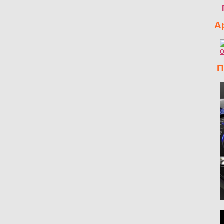
Ар
Пр