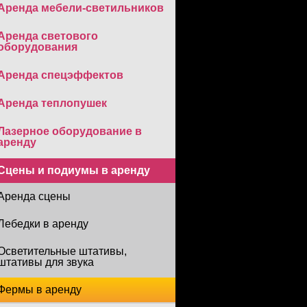
Аренда мебели-светильников
Аренда светового
оборудования
Аренда спецэффектов
Аренда теплопушек
Лазерное оборудование в
аренду
Сцены и подиумы в аренду
Аренда сцены
Лебедки в аренду
Осветительные штативы,
штативы для звука
Фермы в аренду