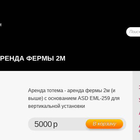
м
АРЕНДА ФЕРМЫ 2М
Аренда тотема - аренда фермы 2м (и
выше) с основанием ASD EML-259 для
вертикальной установки
5000
р
В корзину