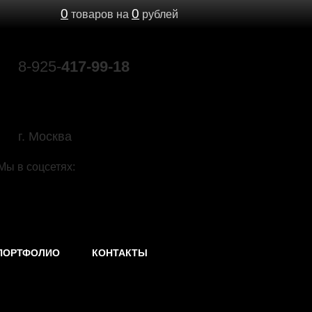
0
0
товаров на
рублей
8-925-
417-99-18
89039603693@mail.ru
г. Москва
Мы в соцсетях:
ПОРТФОЛИО
КОНТАКТЫ