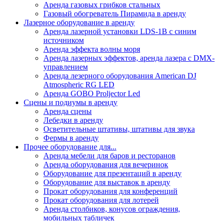
Аренда газовых грибков стальных
Газовый обогреватель Пирамида в аренду
Лазерное оборудование в аренду
Аренда лазерной установки LDS-1B с синим
источником
Аренда эффекта волны моря
Аренда лазерных эффектов, аренда лазера с DMX-
управлением
Аренда лезерного оборудования American DJ
Atmospheric RG LED
Аренда GOBO Proljector Led
Сцены и подиумы в аренду
Аренда сцены
Лебедки в аренду
Осветительные штативы, штативы для звука
Фермы в аренду
Прочее оборудование для...
Аренда мебели для баров и ресторанов
Аренда оборудования для вечеринок
Оборудование для презентаций в аренду
Оборудование для выставок в аренду
Прокат оборудования для конференций
Прокат оборудования для лотерей
Аренда столбиков, конусов ограждения,
мобильных табличек