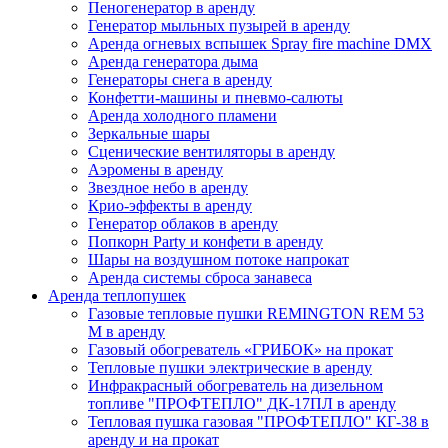
Пеногенератор в аренду
Генератор мыльных пузырей в аренду
Аренда огневых вспышек Spray fire machine DMX
Аренда генератора дыма
Генераторы снега в аренду
Конфетти-машины и пневмо-салюты
Аренда холодного пламени
Зеркальные шары
Сценические вентиляторы в аренду
Аэромены в аренду
Звездное небо в аренду
Крио-эффекты в аренду
Генератор облаков в аренду
Попкорн Party и конфети в аренду
Шары на воздушном потоке напрокат
Аренда cистемы сброса занавеса
Аренда теплопушек
Газовые тепловые пушки REMINGTON REM 53
M в аренду
Газовый обогреватель «ГРИБОК» на прокат
Тепловые пушки электрические в аренду
Инфракрасный обогреватель на дизельном
топливе "ПРОФТЕПЛО" ДК-17ПЛ в аренду
Тепловая пушка газовая "ПРОФТЕПЛО" КГ-38 в
аренду и на прокат