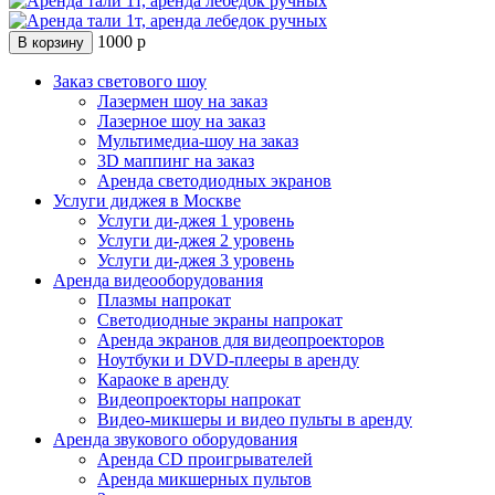
1000
р
В корзину
Заказ светового шоу
Лазермен шоу на заказ
Лазерное шоу на заказ
Мультимедиа-шоу на заказ
3D маппинг на заказ
Аренда светодиодных экранов
Услуги диджея в Москве
Услуги ди-джея 1 уровень
Услуги ди-джея 2 уровень
Услуги ди-джея 3 уровень
Аренда видеооборудования
Плазмы напрокат
Светодиодные экраны напрокат
Аренда экранов для видеопроекторов
Ноутбуки и DVD-плееры в аренду
Караоке в аренду
Видеопроекторы напрокат
Видео-микшеры и видео пульты в аренду
Аренда звукового оборудования
Аренда CD проигрывателей
Аренда микшерных пультов