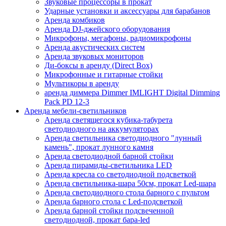
Звуковые процессоры в прокат
Ударные установки и аксессуары для барабанов
Аренда комбиков
Аренда DJ-джейского оборудования
Микрофоны, мегафоны, радиомикрофоны
Аренда акустических систем
Аренда звуковых мониторов
Ди-боксы в аренду (Direct Box)
Микрофонные и гитарные стойки
Мультикоры в аренду
аренда диммера Dimmer IMLIGHT Digital Dimming
Pack PD 12-3
Аренда мебели-светильников
Аренда светящегося кубика-табурета
светодиодного на аккумуляторах
Аренда светильника светодиодного "лунный
камень", прокат лунного камня
Аренда светодиодной барной стойки
Аренда пирамиды-светильника LED
Аренда кресла со светодиодной подсветкой
Аренда светильника-шара 50см, прокат Led-шара
Аренда светодиодного стола барного с пультом
Аренда барного стола с Led-подсветкой
Аренда барной стойки подсвеченной
светодиодной, прокат бара-led