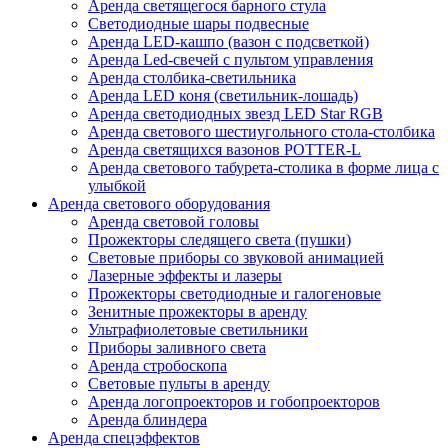
Аренда светящегося барного стула
Светодиодные шары подвесные
Аренда LED-кашпо (вазон с подсветкой)
Аренда Led-свечей с пультом управления
Аренда столбика-светильника
Аренда LED коня (светильник-лошадь)
Аренда светодиодных звезд LED Star RGB
Аренда светового шестиугольного стола-столбика
Аренда светящихся вазонов POTTER-L
Аренда светового табурета-столика в форме лица с
улыбкой
Аренда светового оборудования
Аренда световой головы
Прожекторы следящего света (пушки)
Световые приборы со звуковой анимацией
Лазерные эффекты и лазеры
Прожекторы светодиодные и галогеновые
Зенитные прожекторы в аренду
Ультрафиолетовые светильники
Приборы заливного света
Аренда стробоскопа
Световые пульты в аренду
Аренда логопроекторов и гобопроекторов
Аренда блиндера
Аренда спецэффектов