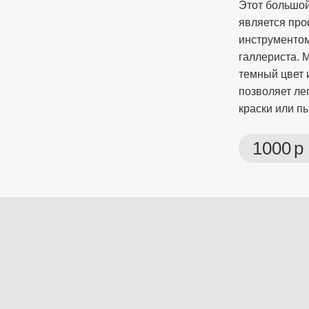
Этот большо
является пр
инструментом
галлериста. 
темный цвет 
позволяет ле
краски или п
1000
р