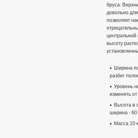
бруса. Верхн
довольно дли
позволяет на
отрицательн
центральной 
высоту распо
установленны
Ширина по
разбег полок
Уровень н
изменять от 
Высота в 
ширина - 60 
Масса 10 к