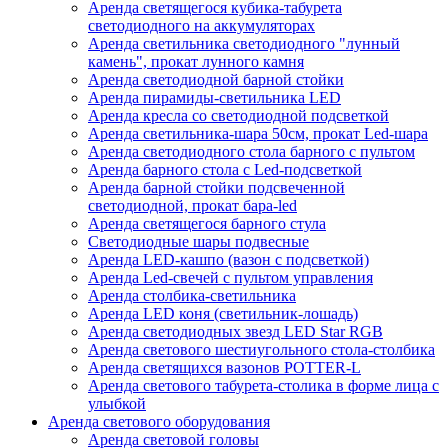
Аренда светящегося кубика-табурета
светодиодного на аккумуляторах
Аренда светильника светодиодного "лунный
камень", прокат лунного камня
Аренда светодиодной барной стойки
Аренда пирамиды-светильника LED
Аренда кресла со светодиодной подсветкой
Аренда светильника-шара 50см, прокат Led-шара
Аренда светодиодного стола барного с пультом
Аренда барного стола с Led-подсветкой
Аренда барной стойки подсвеченной
светодиодной, прокат бара-led
Аренда светящегося барного стула
Светодиодные шары подвесные
Аренда LED-кашпо (вазон с подсветкой)
Аренда Led-свечей с пультом управления
Аренда столбика-светильника
Аренда LED коня (светильник-лошадь)
Аренда светодиодных звезд LED Star RGB
Аренда светового шестиугольного стола-столбика
Аренда светящихся вазонов POTTER-L
Аренда светового табурета-столика в форме лица с
улыбкой
Аренда светового оборудования
Аренда световой головы