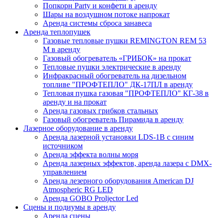
Попкорн Party и конфети в аренду
Шары на воздушном потоке напрокат
Аренда cистемы сброса занавеса
Аренда теплопушек
Газовые тепловые пушки REMINGTON REM 53
M в аренду
Газовый обогреватель «ГРИБОК» на прокат
Тепловые пушки электрические в аренду
Инфракрасный обогреватель на дизельном
топливе "ПРОФТЕПЛО" ДК-17ПЛ в аренду
Тепловая пушка газовая "ПРОФТЕПЛО" КГ-38 в
аренду и на прокат
Аренда газовых грибков стальных
Газовый обогреватель Пирамида в аренду
Лазерное оборудование в аренду
Аренда лазерной установки LDS-1B с синим
источником
Аренда эффекта волны моря
Аренда лазерных эффектов, аренда лазера с DMX-
управлением
Аренда лезерного оборудования American DJ
Atmospheric RG LED
Аренда GOBO Proljector Led
Сцены и подиумы в аренду
Аренда сцены