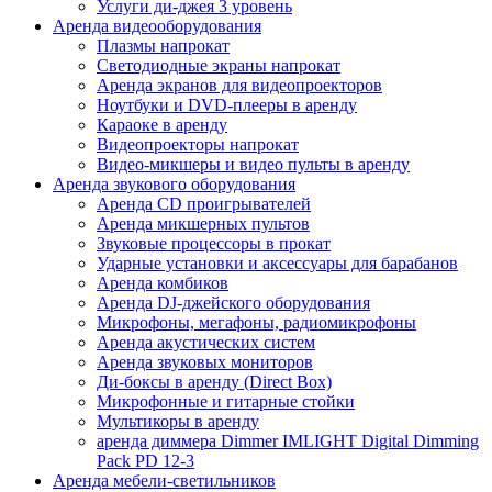
Услуги ди-джея 3 уровень
Аренда видеооборудования
Плазмы напрокат
Светодиодные экраны напрокат
Аренда экранов для видеопроекторов
Ноутбуки и DVD-плееры в аренду
Караоке в аренду
Видеопроекторы напрокат
Видео-микшеры и видео пульты в аренду
Аренда звукового оборудования
Аренда CD проигрывателей
Аренда микшерных пультов
Звуковые процессоры в прокат
Ударные установки и аксессуары для барабанов
Аренда комбиков
Аренда DJ-джейского оборудования
Микрофоны, мегафоны, радиомикрофоны
Аренда акустических систем
Аренда звуковых мониторов
Ди-боксы в аренду (Direct Box)
Микрофонные и гитарные стойки
Мультикоры в аренду
аренда диммера Dimmer IMLIGHT Digital Dimming
Pack PD 12-3
Аренда мебели-светильников