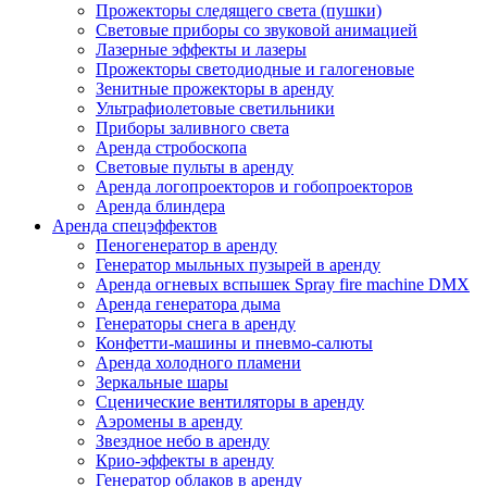
Прожекторы следящего света (пушки)
Световые приборы со звуковой анимацией
Лазерные эффекты и лазеры
Прожекторы светодиодные и галогеновые
Зенитные прожекторы в аренду
Ультрафиолетовые светильники
Приборы заливного света
Аренда стробоскопа
Световые пульты в аренду
Аренда логопроекторов и гобопроекторов
Аренда блиндера
Аренда спецэффектов
Пеногенератор в аренду
Генератор мыльных пузырей в аренду
Аренда огневых вспышек Spray fire machine DMX
Аренда генератора дыма
Генераторы снега в аренду
Конфетти-машины и пневмо-салюты
Аренда холодного пламени
Зеркальные шары
Сценические вентиляторы в аренду
Аэромены в аренду
Звездное небо в аренду
Крио-эффекты в аренду
Генератор облаков в аренду