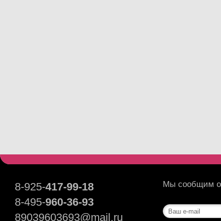
Мы сообщим о 
8-925-
417-99-18
8-495-
960-36-93
89039603693@mail.ru