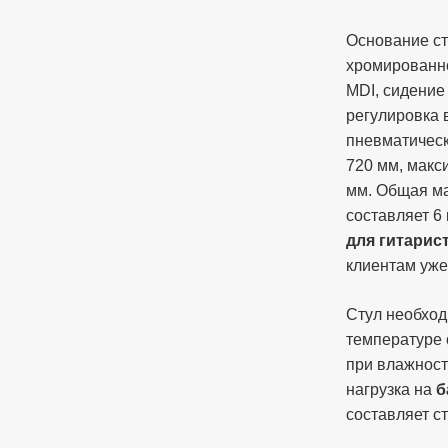
Основание ст
хромированно
MDI, сидение
регулировка 
пневматичес
720 мм, макс
мм. Общая м
составляет 6 
для гитарис
клиентам уже
Стул необход
температуре 
при влажност
нагрузка на
б
составляет с