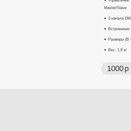
Управление:
Master/Slave
3 канала D
Встроенные
Размеры (В ×
Вес: 1,8 кг
1000
р