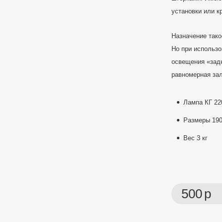
установки или к
Назначение тако
Но при использо
освещения «задн
равномерная зал
Лампа КГ 220
Размеры 190
Вес 3 кг
500
р