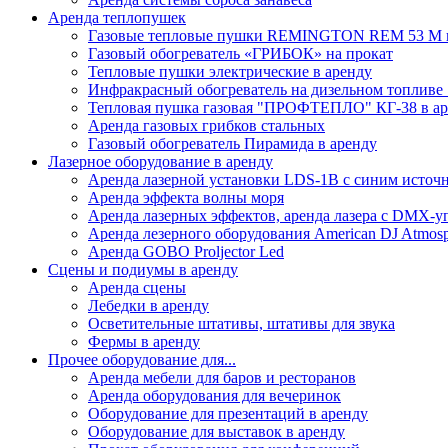
Аренда теплопушек
Газовые тепловые пушки REMINGTON REM 53 M в
Газовый обогреватель «ГРИБОК» на прокат
Тепловые пушки электрические в аренду
Инфракрасный обогреватель на дизельном топли
Тепловая пушка газовая "ПРОФТЕПЛО" КГ-38 в аре
Аренда газовых грибков стальных
Газовый обогреватель Пирамида в аренду
Лазерное оборудование в аренду
Аренда лазерной установки LDS-1B с синим источ
Аренда эффекта волны моря
Аренда лазерных эффектов, аренда лазера с DMX-
Аренда лезерного оборудования American DJ Atmos
Аренда GOBO Proljector Led
Сцены и подиумы в аренду
Аренда сцены
Лебедки в аренду
Осветительные штативы, штативы для звука
Фермы в аренду
Прочее оборудование для...
Аренда мебели для баров и ресторанов
Аренда оборудования для вечеринок
Оборудование для презентаций в аренду
Оборудование для выставок в аренду