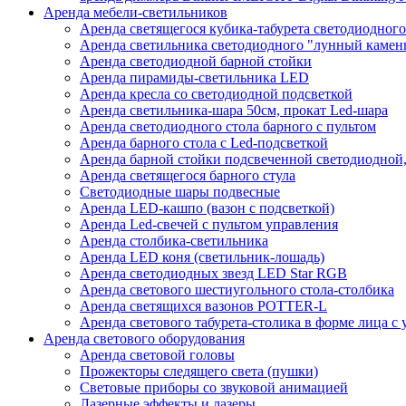
Аренда мебели-светильников
Аренда светящегося кубика-табурета светодиодного
Аренда светильника светодиодного "лунный камень
Аренда светодиодной барной стойки
Аренда пирамиды-светильника LED
Аренда кресла со светодиодной подсветкой
Аренда светильника-шара 50см, прокат Led-шара
Аренда светодиодного стола барного с пультом
Аренда барного стола с Led-подсветкой
Аренда барной стойки подсвеченной светодиодной, 
Аренда светящегося барного стула
Светодиодные шары подвесные
Аренда LED-кашпо (вазон с подсветкой)
Аренда Led-свечей с пультом управления
Аренда столбика-светильника
Аренда LED коня (светильник-лошадь)
Аренда светодиодных звезд LED Star RGB
Аренда светового шестиугольного стола-столбика
Аренда светящихся вазонов POTTER-L
Аренда светового табурета-столика в форме лица с
Аренда светового оборудования
Аренда световой головы
Прожекторы следящего света (пушки)
Световые приборы со звуковой анимацией
Лазерные эффекты и лазеры