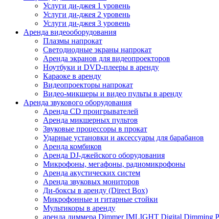
Услуги ди-джея 1 уровень
Услуги ди-джея 2 уровень
Услуги ди-джея 3 уровень
Аренда видеооборудования
Плазмы напрокат
Светодиодные экраны напрокат
Аренда экранов для видеопроекторов
Ноутбуки и DVD-плееры в аренду
Караоке в аренду
Видеопроекторы напрокат
Видео-микшеры и видео пульты в аренду
Аренда звукового оборудования
Аренда CD проигрывателей
Аренда микшерных пультов
Звуковые процессоры в прокат
Ударные установки и аксессуары для барабанов
Аренда комбиков
Аренда DJ-джейского оборудования
Микрофоны, мегафоны, радиомикрофоны
Аренда акустических систем
Аренда звуковых мониторов
Ди-боксы в аренду (Direct Box)
Микрофонные и гитарные стойки
Мультикоры в аренду
аренда диммера Dimmer IMLIGHT Digital Dimming P