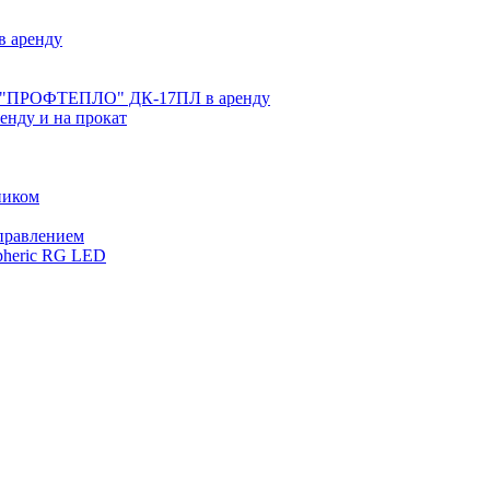
 аренду
ве "ПРОФТЕПЛО" ДК-17ПЛ в аренду
нду и на прокат
ником
управлением
pheric RG LED