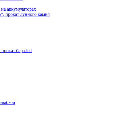
 на аккумуляторах
", прокат лунного камня
прокат бара-led
 улыбкой