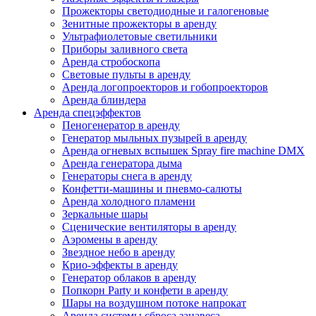
Прожекторы светодиодные и галогеновые
Зенитные прожекторы в аренду
Ультрафиолетовые светильники
Приборы заливного света
Аренда стробоскопа
Световые пульты в аренду
Аренда логопроекторов и гобопроекторов
Аренда блиндера
Аренда спецэффектов
Пеногенератор в аренду
Генератор мыльных пузырей в аренду
Аренда огневых вспышек Spray fire machine DMX
Аренда генератора дыма
Генераторы снега в аренду
Конфетти-машины и пневмо-салюты
Аренда холодного пламени
Зеркальные шары
Сценические вентиляторы в аренду
Аэромены в аренду
Звездное небо в аренду
Крио-эффекты в аренду
Генератор облаков в аренду
Попкорн Party и конфети в аренду
Шары на воздушном потоке напрокат
Аренда cистемы сброса занавеса