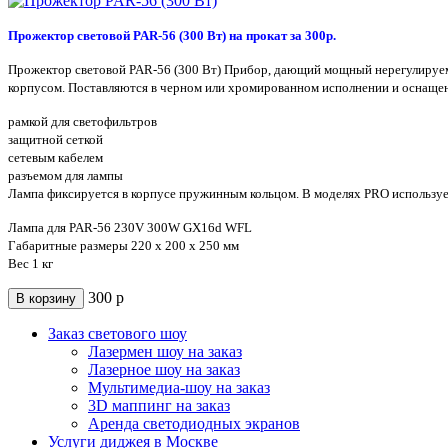
Прожектор световой PAR-56 (300 Вт) на прокат за 300р.
Прожектор световой PAR-56 (300 Вт) Прибор, дающий мощный нерегулируемы
корпусом. Поставляются в черном или хромированном исполнении и оснаще
рамкой для светофильтров
защитной сеткой
сетевым кабелем
разъемом для лампы
Лампа фиксируется в корпусе пружинным кольцом. В моделях PRO использует
Лампа для PAR-56 230V 300W GX16d WFL
Габаритные размеры 220 х 200 х 250 мм
Вес 1 кг
300
р
В корзину
Заказ светового шоу
Лазермен шоу на заказ
Лазерное шоу на заказ
Мультимедиа-шоу на заказ
3D маппинг на заказ
Аренда светодиодных экранов
Услуги диджея в Москве