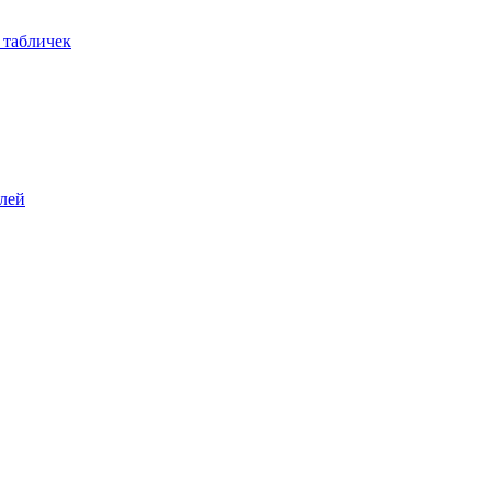
 табличек
елей