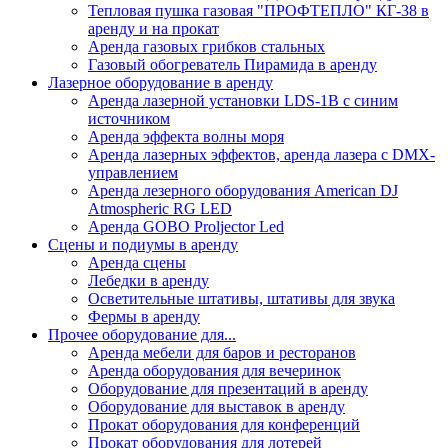
Тепловая пушка газовая "ПРОФТЕПЛО" КГ-38 в
аренду и на прокат
Аренда газовых грибков стальных
Газовый обогреватель Пирамида в аренду
Лазерное оборудование в аренду
Аренда лазерной установки LDS-1B с синим
источником
Аренда эффекта волны моря
Аренда лазерных эффектов, аренда лазера с DMX-
управлением
Аренда лезерного оборудования American DJ
Atmospheric RG LED
Аренда GOBO Proljector Led
Сцены и подиумы в аренду
Аренда сцены
Лебедки в аренду
Осветительные штативы, штативы для звука
Фермы в аренду
Прочее оборудование для...
Аренда мебели для баров и ресторанов
Аренда оборудования для вечеринок
Оборудование для презентаций в аренду
Оборудование для выставок в аренду
Прокат оборудования для конференций
Прокат оборудования для лотерей