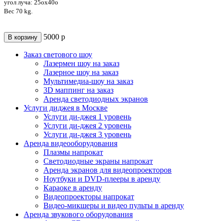
угол луча: 25oх40o
Вес 70 kg.
5000
р
В корзину
Заказ светового шоу
Лазермен шоу на заказ
Лазерное шоу на заказ
Мультимедиа-шоу на заказ
3D маппинг на заказ
Аренда светодиодных экранов
Услуги диджея в Москве
Услуги ди-джея 1 уровень
Услуги ди-джея 2 уровень
Услуги ди-джея 3 уровень
Аренда видеооборудования
Плазмы напрокат
Светодиодные экраны напрокат
Аренда экранов для видеопроекторов
Ноутбуки и DVD-плееры в аренду
Караоке в аренду
Видеопроекторы напрокат
Видео-микшеры и видео пульты в аренду
Аренда звукового оборудования