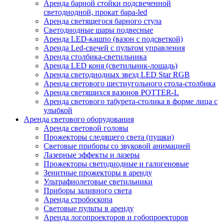
Аренда барной стойки подсвеченной
светодиодной, прокат бара-led
Аренда светящегося барного стула
Светодиодные шары подвесные
Аренда LED-кашпо (вазон с подсветкой)
Аренда Led-свечей с пультом управления
Аренда столбика-светильника
Аренда LED коня (светильник-лошадь)
Аренда светодиодных звезд LED Star RGB
Аренда светового шестиугольного стола-столбика
Аренда светящихся вазонов POTTER-L
Аренда светового табурета-столика в форме лица с
улыбкой
Аренда светового оборудования
Аренда световой головы
Прожекторы следящего света (пушки)
Световые приборы со звуковой анимацией
Лазерные эффекты и лазеры
Прожекторы светодиодные и галогеновые
Зенитные прожекторы в аренду
Ультрафиолетовые светильники
Приборы заливного света
Аренда стробоскопа
Световые пульты в аренду
Аренда логопроекторов и гобопроекторов