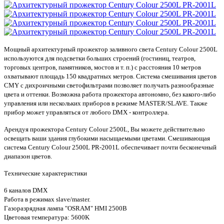
Мощный архитектурный прожектор заливного света Century Colour 2500L
используются для подсветки больших строений (гостиниц, театров,
торговых центров, памятников, мостов и т. п.) с расстояния 10 метров
охватывают площадь 150 квадратных метров. Система смешивания цветов
CMY с дихроичными светофильтрами позволяет получать разнообразные
цвета и оттенки. Возможна работа прожектора автономно, без какого-либо
управления или нескольких приборов в режиме MASTER/SLAVE. Также
прибор может управляться от любого DMX - контроллера.
Арендуя прожектора Century Colour 2500L, Вы можете действительно
освещать ваши здания глубокими насыщаемыми цветами. Смешивающая
система Century Colour 2500L PR-2001L обеспечивает почти бесконечный
диапазон цветов.
Технические характеристики
6 каналов DMX
Работа в режимах slave/master.
Газоразрядная лампа "OSRAM" HMI 2500В
Цветовая температура: 5600K