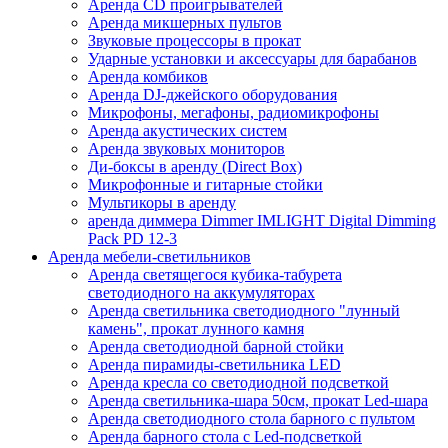
Аренда CD проигрывателей
Аренда микшерных пультов
Звуковые процессоры в прокат
Ударные установки и аксессуары для барабанов
Аренда комбиков
Аренда DJ-джейского оборудования
Микрофоны, мегафоны, радиомикрофоны
Аренда акустических систем
Аренда звуковых мониторов
Ди-боксы в аренду (Direct Box)
Микрофонные и гитарные стойки
Мультикоры в аренду
аренда диммера Dimmer IMLIGHT Digital Dimming
Pack PD 12-3
Аренда мебели-светильников
Аренда светящегося кубика-табурета
светодиодного на аккумуляторах
Аренда светильника светодиодного "лунный
камень", прокат лунного камня
Аренда светодиодной барной стойки
Аренда пирамиды-светильника LED
Аренда кресла со светодиодной подсветкой
Аренда светильника-шара 50см, прокат Led-шара
Аренда светодиодного стола барного с пультом
Аренда барного стола с Led-подсветкой