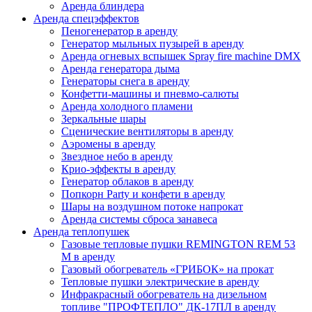
Аренда блиндера
Аренда спецэффектов
Пеногенератор в аренду
Генератор мыльных пузырей в аренду
Аренда огневых вспышек Spray fire machine DMX
Аренда генератора дыма
Генераторы снега в аренду
Конфетти-машины и пневмо-салюты
Аренда холодного пламени
Зеркальные шары
Сценические вентиляторы в аренду
Аэромены в аренду
Звездное небо в аренду
Крио-эффекты в аренду
Генератор облаков в аренду
Попкорн Party и конфети в аренду
Шары на воздушном потоке напрокат
Аренда cистемы сброса занавеса
Аренда теплопушек
Газовые тепловые пушки REMINGTON REM 53
M в аренду
Газовый обогреватель «ГРИБОК» на прокат
Тепловые пушки электрические в аренду
Инфракрасный обогреватель на дизельном
топливе "ПРОФТЕПЛО" ДК-17ПЛ в аренду