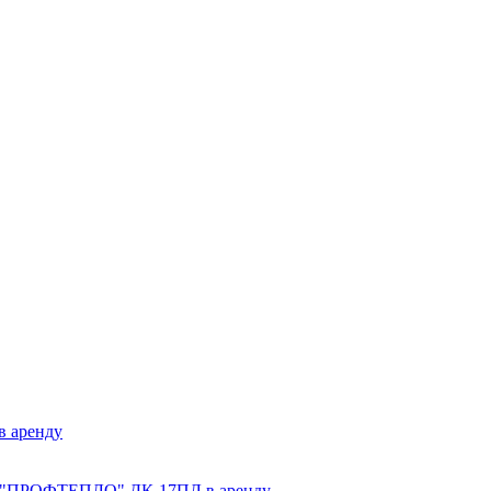
 аренду
ве "ПРОФТЕПЛО" ДК-17ПЛ в аренду