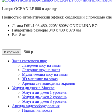
Lampo OCEAN LP 800 в аренду
Полностью автоматический эффект, создающий с помощью спе
Лампа DSL-L03-480. 220V 800W ONDULINA R7s
Габаритные размеры 340 х 430 х 370 мм
Вес 8 кг
1500
р
В корзину
Заказ светового шоу
Лазермен шоу на заказ
Лазерное шоу на заказ
Мультимедиа-шоу на заказ
3D маппинг на заказ
Аренда светодиодных экранов
Услуги диджея в Москве
Услуги ди-джея 1 уровень
Услуги ди-джея 2 уровень
Услуги ди-джея 3 уровень
Аренда видеооборудования
Плазмы напрокат