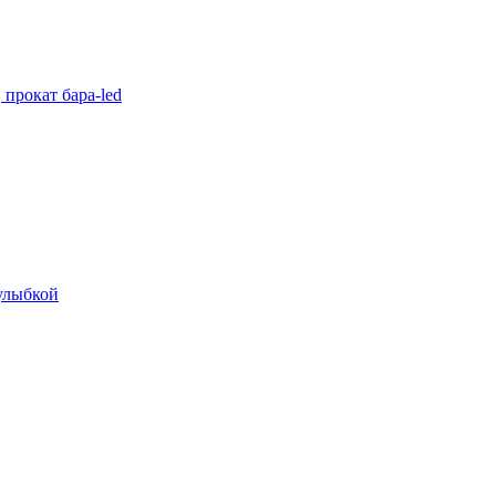
прокат бара-led
 улыбкой