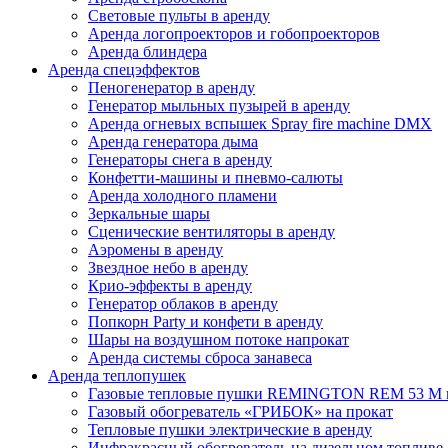
Световые пульты в аренду
Аренда логопроекторов и гобопроекторов
Аренда блиндера
Аренда спецэффектов
Пеногенератор в аренду
Генератор мыльных пузырей в аренду
Аренда огневых вспышек Spray fire machine DMX
Аренда генератора дыма
Генераторы снега в аренду
Конфетти-машины и пневмо-салюты
Аренда холодного пламени
Зеркальные шары
Сценические вентиляторы в аренду
Аэромены в аренду
Звездное небо в аренду
Крио-эффекты в аренду
Генератор облаков в аренду
Попкорн Party и конфети в аренду
Шары на воздушном потоке напрокат
Аренда cистемы сброса занавеса
Аренда теплопушек
Газовые тепловые пушки REMINGTON REM 53 M в
Газовый обогреватель «ГРИБОК» на прокат
Тепловые пушки электрические в аренду
Инфракрасный обогреватель на дизельном топли