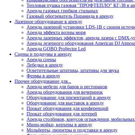
Тепловая пушка газовая "ПРОФТЕПЛО" КГ-38 в аре
Аренда газовых грибков стальных
Газовый обогреватель Пирамида в аренду
Лазерное оборудование в аренду
Аренда лазерной установки LDS-1B с синим источ
Аренда эффекта волны моря
Аренда лазерных эффектов, аренда лазера с DMX-
Аренда лезерного оборудования American DJ Atmos
Аренда GOBO Proljector Led
Сцены и подиумы в аренду
Аренда сцены
Лебедки в аренду
Осветительные штативы, штативы для звука
Фермы в аренду
Прочее оборудование для...
Аренда мебели для баров и ресторанов
Аренда оборудования для вечеринок
Оборудование для презентаций в аренду
Оборудование для выставок в аренду
Прокат оборудования для конференций
Прокат оборудования для лотерей
Аренда столбиков, конусов ограждения, мобильных
Мини-мойки, керхеры в аренду
Мольберты, пюпитры и подставки в аренду