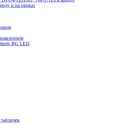
нду и на прокат
ником
управлением
pheric RG LED
 табличек