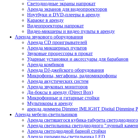
Светодиодные экраны напрокат
Аренда экранов для видеопроекторов
Ноутбуки и DVD-плееры в аренду
Караоке в аренду
Видеопроекторы напрокат
Видео-микшеры и видео пульты в аренду
Аренда звукового оборудования
Аренда CD проигрывателей
Аренда микшерных пультов
Звуковые процессоры в прокат
Ударные установки и аксессуары для барабанов
Аренда комбиков
Аренда DJ-джейского оборудования
Микрофоны, мегафоны, радиомикрофоны
Аренда акустических систем
Аренда звуковых мониторов
Ди-боксы в аренду (Direct Box)
Микрофонные и гитарные стойки
Мультикоры в аренду
аренда диммера Dimmer IMLIGHT Digital Dimming P
Аренда мебели-светильников
Аренда светящегося кубика-табурета светодиодного
Аренда светильника светодиодного "лунный камень
Аренда светодиодной барной стойки
Аренда пирамиды-светильника LED