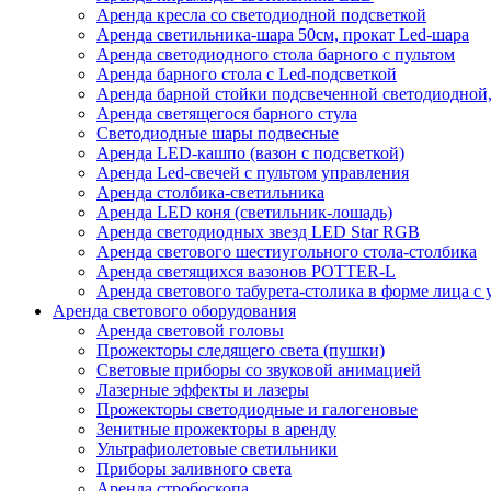
Аренда кресла со светодиодной подсветкой
Аренда светильника-шара 50см, прокат Led-шара
Аренда светодиодного стола барного с пультом
Аренда барного стола с Led-подсветкой
Аренда барной стойки подсвеченной светодиодной, 
Аренда светящегося барного стула
Светодиодные шары подвесные
Аренда LED-кашпо (вазон с подсветкой)
Аренда Led-свечей с пультом управления
Аренда столбика-светильника
Аренда LED коня (светильник-лошадь)
Аренда светодиодных звезд LED Star RGB
Аренда светового шестиугольного стола-столбика
Аренда светящихся вазонов POTTER-L
Аренда светового табурета-столика в форме лица с
Аренда светового оборудования
Аренда световой головы
Прожекторы следящего света (пушки)
Световые приборы со звуковой анимацией
Лазерные эффекты и лазеры
Прожекторы светодиодные и галогеновые
Зенитные прожекторы в аренду
Ультрафиолетовые светильники
Приборы заливного света
Аренда стробоскопа