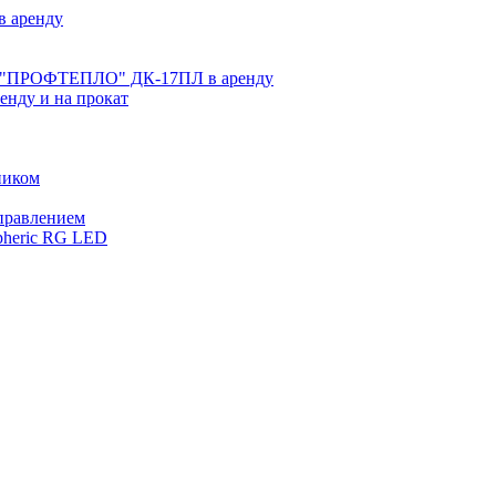
 аренду
ве "ПРОФТЕПЛО" ДК-17ПЛ в аренду
нду и на прокат
ником
управлением
pheric RG LED