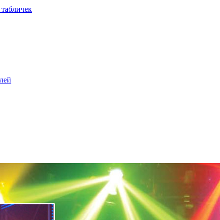
 табличек
елей