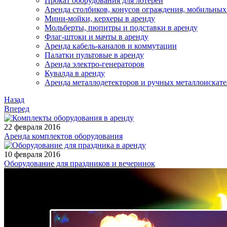
Прокат оборудования для лотерей
Аренда столбиков, конусов ограждения, мобильных
Мини-мойки, керхеры в аренду
Мольберты, пюпитры и подставки в аренду
Флаг-штоки и мачты в аренду
Аренда кабель-каналов и коммутации
Палатки пультовые в аренду
Аренда электро-генераторов
Кувалда в аренду
Аренда металлодетекторов и ручных металлоискат
Назад
Вперед
22 февраля 2016
Аренда комплектов оборудования
10 февраля 2016
Оборудование для праздников и вечеринок