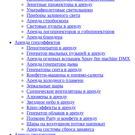
Зенитные прожекторы в аренду
Ультрафиолетовые светильники
Приборы заливного света
Аренда стробоскопа
Световые пульты в аренду
Аренда логопроекторов и гобопроекторов
Аренда блиндера
Аренда спецэффектов
Пеногенератор в аренду
Генератор мыльных пузырей в аренду
Аренда огневых вспышек Spray fire machine DMX
Аренда генератора дыма
Генераторы снега в аренду
Конфетти-машины и пневмо-салюты
Аренда холодного пламени
Зеркальные шары
Сценические вентиляторы в аренду
Аэромены в аренду
Звездное небо в аренду
Крио-эффекты в аренду
Генератор облаков в аренду
Попкорн Party и конфети в аренду
Шары на воздушном потоке напрокат
Аренда cистемы сброса занавеса
Аренда теплопушек