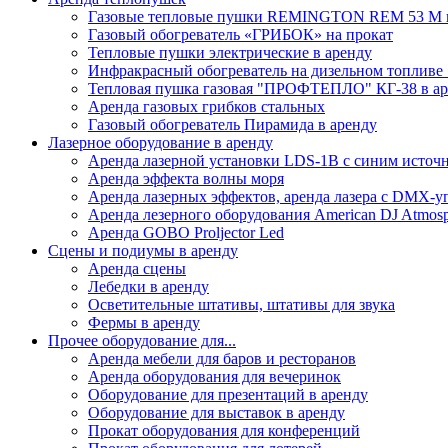
Газовые тепловые пушки REMINGTON REM 53 M в
Газовый обогреватель «ГРИБОК» на прокат
Тепловые пушки электрические в аренду
Инфракрасный обогреватель на дизельном топли
Тепловая пушка газовая "ПРОФТЕПЛО" КГ-38 в аре
Аренда газовых грибков стальных
Газовый обогреватель Пирамида в аренду
Лазерное оборудование в аренду
Аренда лазерной установки LDS-1B с синим источ
Аренда эффекта волны моря
Аренда лазерных эффектов, аренда лазера с DMX-
Аренда лезерного оборудования American DJ Atmos
Аренда GOBO Proljector Led
Сцены и подиумы в аренду
Аренда сцены
Лебедки в аренду
Осветительные штативы, штативы для звука
Фермы в аренду
Прочее оборудование для...
Аренда мебели для баров и ресторанов
Аренда оборудования для вечеринок
Оборудование для презентаций в аренду
Оборудование для выставок в аренду
Прокат оборудования для конференций