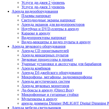
Услуги ди-джея 2 уровень
Услуги ди-джея 3 уровень
Аренда видеооборудования
Плазмы напрокат
Светодиодные экраны напрокат
Аренда экранов для видеопроекторов
Ноутбуки и DVD-плееры в аренду
Караоке в аренду
Видеопроекторы напрокат
Видео-микшеры и видео пульты в аренду
Аренда звукового оборудования
Аренда CD проигрывателей
Аренда микшерных пультов
Звуковые процессоры в прокат
Ударные установки и аксессуары для барабанов
Аренда комбиков
Аренда DJ-джейского оборудования
Микрофоны, мегафоны, радиомикрофоны
Аренда акустических систем
Аренда звуковых мониторов
Ди-боксы в аренду (Direct Box)
Микрофонные и гитарные стойки
Мультикоры в аренду
аренда диммера Dimmer IMLIGHT Digital Dimming P
Аренда мебели-светильников