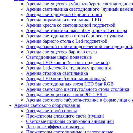
Аренда светящегося кубика-табурета светодиодного
Аренда светильника светодиодного "лунный камень
Аренда светодиодной барной стойки
Аренда пирамиды-светильника LED
Аренда кресла со светодиодной подсветкой
Аренда светильника-шара 50см, прокат Led-шара
Аренда светодиодного стола барного с пультом
Аренда барного стола с Led-подсветкой
Аренда барной стойки подсвеченной светодиодной, 
Аренда светящегося барного стула
Светодиодные шары подвесные
Аренда LED-кашпо (вазон с подсветкой)
Аренда Led-свечей с пультом управления
Аренда столбика-светильника
Аренда LED коня (светильник-лошадь)
Аренда светодиодных звезд LED Star RGB
Аренда светового шестиугольного стола-столбика
Аренда светящихся вазонов POTTER-L
Аренда светового табурета-столика в форме лица с
Аренда светового оборудования
Аренда световой головы
Прожекторы следящего света (пушки)
Световые приборы со звуковой анимацией
Лазерные эффекты и лазеры
Прожекторы светодиодные и галогеновые