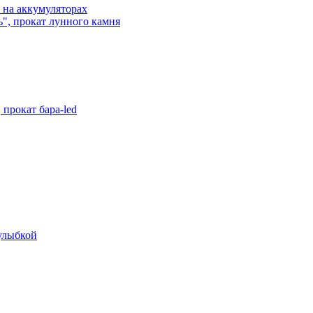
 на аккумуляторах
", прокат лунного камня
прокат бара-led
 улыбкой