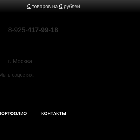
0
0
товаров на
рублей
8-925-
417-99-18
89039603693@mail.ru
г. Москва
Мы в соцсетях:
ПОРТФОЛИО
КОНТАКТЫ