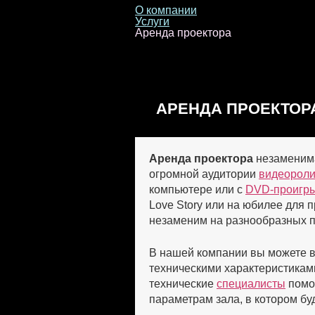
О компании
Услуги
Аренда проектора
АРЕНДА ПРОЕКТОР
Аренда проектора
незаменима
огромной аудитории
видеороли
компьютере или с
DVD-проигр
Love Story или на юбилее для 
незаменим на разнообразных п
В нашей компании вы можете в
техническими характеристикам
технические
специалисты
помог
параметрам зала, в котором бу