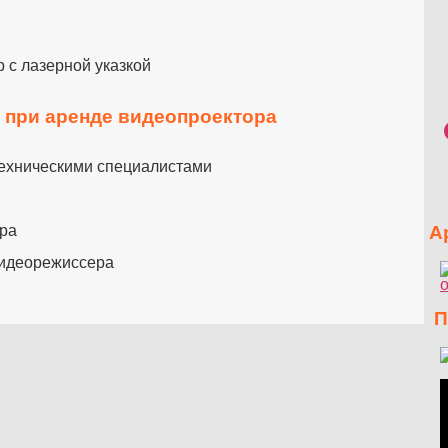
 с лазерной указкой
и при
аренде видеопроектора
ехническими специалистами
ора
Ар
видеорежиссера
Пр